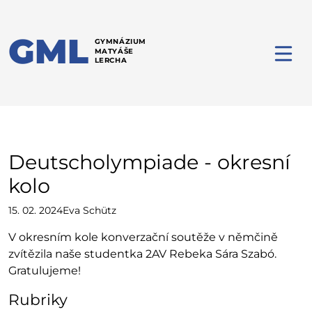
GML
GYMNÁZIUM
MATYÁŠE
LERCHA
Deutscholympiade - okresní
kolo
15. 02. 2024
Eva Schütz
V okresním kole konverzační soutěže v němčině
zvítězila naše studentka 2AV Rebeka Sára Szabó.
Gratulujeme!
Rubriky