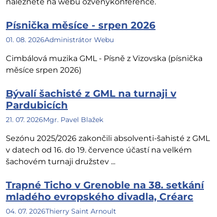
naleznete na webu ozvenykonference.
Písnička měsíce - srpen 2026
01. 08. 2026
Administrátor Webu
Cimbálová muzika GML - Písně z Vizovska (písnička
měsíce srpen 2026)
Bývalí šachisté z GML na turnaji v
Pardubicích
21. 07. 2026
Mgr. Pavel Blažek
Sezónu 2025/2026 zakončili absolventi-šahisté z GML
v datech od 16. do 19. července účastí na velkém
šachovém turnaji družstev ...
Trapné Ticho v Grenoble na 38. setkání
mladého evropského divadla, Créarc
04. 07. 2026
Thierry Saint Arnoult