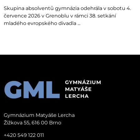
Skupina absolventů gymnázia odehrála v sobotu 4.
července 2026 v Grenoblu v rámci 38. setkání
mladého evropského divadla ...
GML
GYMNÁZIUM
MATYÁŠE
LERCHA
Gymnázium Matyáše Lercha
Žižkova 55, 616 00 Brno
+420 549 122 011