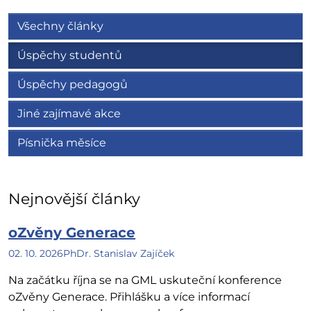
Všechny články
Úspěchy studentů
Úspěchy pedagogů
Jiné zajímavé akce
Písnička měsíce
Nejnovější články
oZvěny Generace
02. 10. 2026
PhDr. Stanislav Zajíček
Na začátku října se na GML uskuteční konference
oZvěny Generace. Přihlášku a více informací