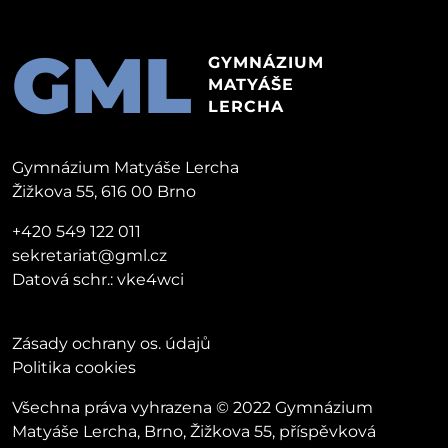
GML
GYMNÁZIUM
MATYÁŠE
LERCHA
Gymnázium Matyáše Lercha
Žižkova 55, 616 00 Brno
+420 549 122 011
sekretariat@gml.cz
Datová schr.: vke4wci
Zásady ochrany os. údajů
Politika cookies
Všechna práva vyhrazena © 2022 Gymnázium
Matyáše Lercha, Brno, Žižkova 55, příspěvková