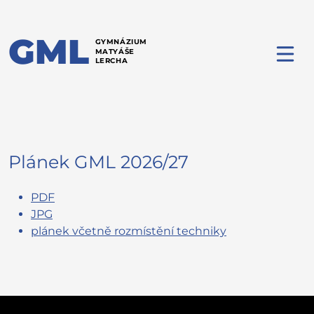
GML
GYMNÁZIUM
MATYÁŠE
LERCHA
Plánek GML 2026/27
PDF
JPG
plánek včetně rozmístění techniky