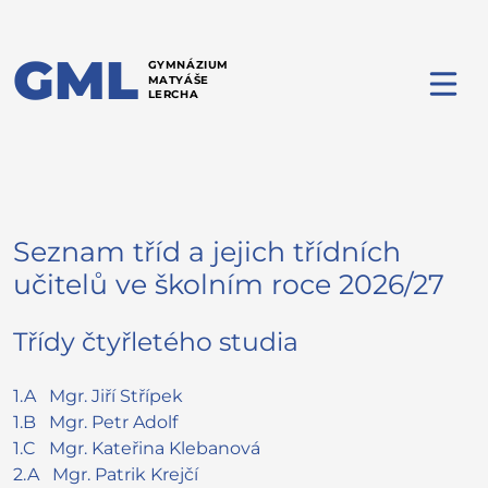
GML
GYMNÁZIUM
MATYÁŠE
LERCHA
Seznam tříd a jejich třídních
učitelů ve školním roce 2026/27
Třídy čtyřletého studia
1.A
Mgr.
Jiří
Střípek
1.B
Mgr. Petr
Adolf
1.C
Mgr. Kateřina
Klebanová
2.A
Mgr. Patrik
Krejčí