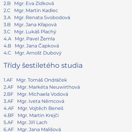
2.B
Mgr. Eva
Zídková
2.C
Mgr. Martin
Kadlec
3.A
Mgr. Renata
Svobodová
3.B
Mgr. Jana
Křapová
3.C
Mgr. Lukáš
Plachý
4.A
Mgr. Pavel
Žemla
4.B
Mgr. Jana
Čapková
4.C
Mgr. Arnošt
Dubový
Třídy šestiletého studia
1.AF
Mgr.
Tomáš
Ondráček
2.AF
Mgr. Markéta
Neuwirthová
2.BF
Mgr.
Michaela
Vodová
3.AF
Mgr. Iveta
Němcová
4.AF
Mgr. Vojtěch
Beneš
4.BF
Mgr. Martin
Krejčí
5.AF
Mgr. Jiří
Lach
6.AF
Mgr. Jana
Mališová