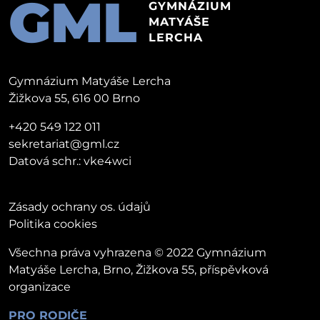
GML
GYMNÁZIUM
MATYÁŠE
LERCHA
Gymnázium Matyáše Lercha
Žižkova 55, 616 00 Brno
+420 549 122 011
sekretariat@gml.cz
Datová schr.: vke4wci
Zásady ochrany os. údajů
Politika cookies
Všechna práva vyhrazena © 2022 Gymnázium
Matyáše Lercha, Brno, Žižkova 55, příspěvková
organizace
PRO RODIČE