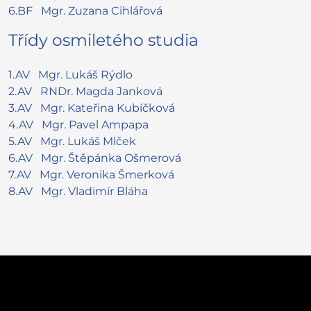
6.BF
Mgr. Zuzana
Cihlářová
Třídy osmiletého studia
1.AV
Mgr. Lukáš
Rýdlo
2.AV
RNDr. Magda
Janková
3.AV
Mgr. Kateřina
Kubíčková
4.AV
Mgr. Pavel
Ampapa
5.AV
Mgr. Lukáš
Mlček
6.AV
Mgr. Štěpánka
Ošmerová
7.AV
Mgr. Veronika
Šmerková
8.AV
Mgr. Vladimír
Bláha