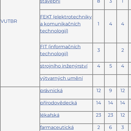
stavební
8
3
1
FEKT (elektrotechniky
VUTBR
a komunikačních
1
4
4
technologií)
FIT (informačních
3
2
technologií)
strojního inženýrství
4
5
4
výtvarných umění
právnická
12
9
12
přírodovědecká
14
14
14
lékařská
23
23
12
farmaceutická
2
6
3