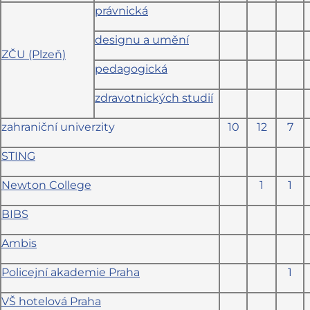
právnická
designu a umění
ZČU (Plzeň)
pedagogická
zdravotnických studií
zahraniční univerzity
10
12
7
STING
Newton College
1
1
BIBS
Ambis
Policejní akademie Praha
1
VŠ hotelová Praha