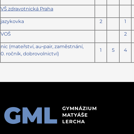
VŠ zdravotnická Praha
jazykovka
2
1
VOŠ
2
nic (mateřství, au‑pair, zaměstnání,
1
5
4
0. ročník, dobrovolnictví)
GML
GYMNÁZIUM
MATYÁŠE
LERCHA