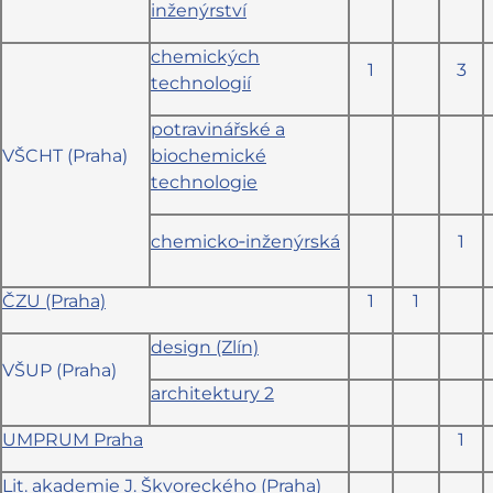
inženýrství
chemických
1
3
technologií
potravinářské a
VŠCHT (Praha)
biochemické
technologie
chemicko‑inženýrská
1
ČZU (Praha)
1
1
design (Zlín)
VŠUP (Praha)
architektury 2
UMPRUM Praha
1
Lit. akademie J. Škvoreckého (Praha)