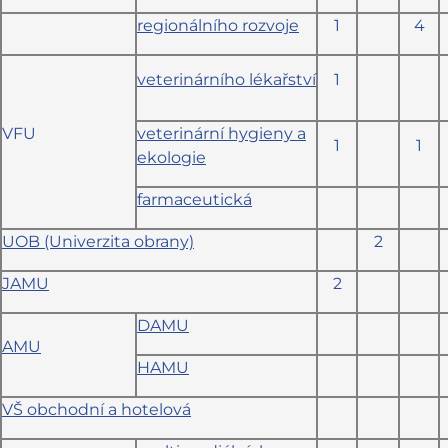
regionálního rozvoje
1
4
veterinárního lékařství
1
VFU
veterinární hygieny a
1
1
ekologie
farmaceutická
UOB (Univerzita obrany)
2
JAMU
2
DAMU
AMU
HAMU
VŠ obchodní a hotelová