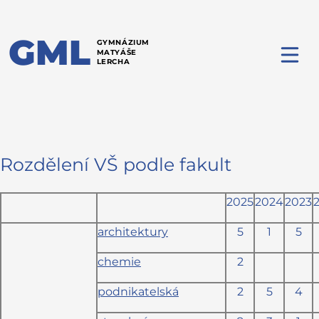
GML
GYMNÁZIUM
MATYÁŠE
LERCHA
Rozdělení VŠ podle fakult
2025
2024
2023
architektury
5
1
5
chemie
2
podnikatelská
2
5
4