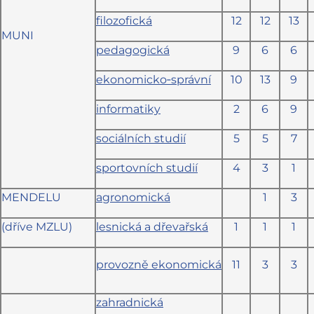
filozofická
12
12
13
MUNI
pedagogická
9
6
6
ekonomicko‑správní
10
13
9
informatiky
2
6
9
sociálních studií
5
5
7
sportovních studií
4
3
1
MENDELU
agronomická
1
3
(dříve MZLU)
lesnická a dřevařská
1
1
1
provozně ekonomická
11
3
3
zahradnická