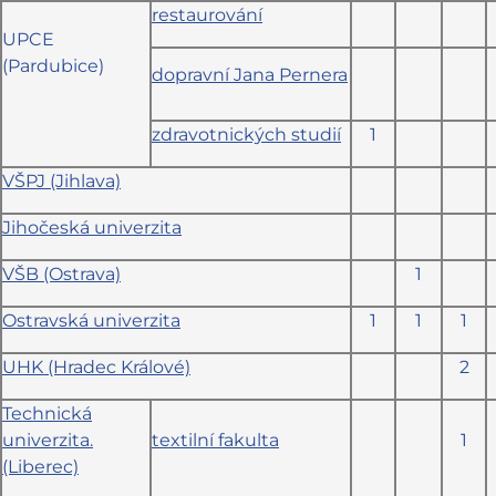
restaurování
UPCE
(Pardubice)
dopravní Jana Pernera
zdravotnických studií
1
VŠPJ (Jihlava)
Jihočeská univerzita
VŠB (Ostrava)
1
Ostravská univerzita
1
1
1
UHK (Hradec Králové)
2
Technická
univerzita.
textilní fakulta
1
(Liberec)