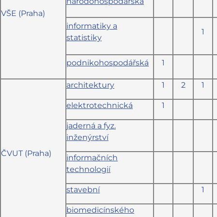
národohospodářská
VŠE (Praha)
informatiky a
1
statistiky
podnikohospodářská
1
architektury
1
2
1
elektrotechnická
1
jaderná a fyz.
inženýrství
ČVUT (Praha)
informačních
technologií
stavební
1
biomedicínského