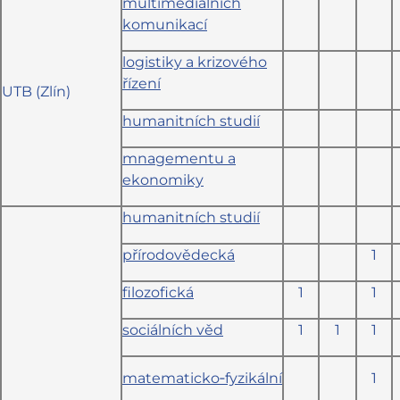
multimediálních
komunikací
logistiky a krizového
řízení
UTB (Zlín)
humanitních studií
mnagementu a
ekonomiky
humanitních studií
přírodovědecká
1
filozofická
1
1
sociálních věd
1
1
1
matematicko‑fyzikální
1