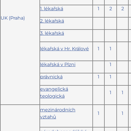
1. lékařská
1
2
2
UK (Praha)
2. lékařská
3. lékařská
lékařská v Hr. Králové
1
1
lékařská v Plzni
1
právnická
1
1
evangelická
1
1
teologická
mezinárodních
1
1
vztahů