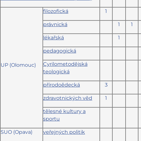
filozofická
1
právnická
1
1
lékařská
1
pedagogická
Cyrilometodějská
UP (Olomouc)
teologická
přírodoědecká
3
zdravotnických věd
1
tělesné kultury a
sportu
SUO (Opava)
veřejných politik