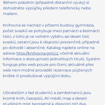
Během prázdnin (případně distanční výuky) si
dohodněte výpůjčky předem telefonicky nebo
mailem.
Knihovna se nachází v přízemí budovy gymnázia,
počet svazků se pohybuje mezi patnácti a šestnácti
tisíci, z toho je ve volném výběru asi deset tisíc
svazků, ostatní jsou k dispozici prezenčně, případně
po dohodě i absenčně. Katalog najdete online na
adrese
http://knihovna.gml.cz
, včetně aktuální
informace o dostupnosti jednotlivých titulů. Systém
funguje přes web pouze pro čtení, aktuálně přes
web není možné provádět rezervace půjčených
knížek či prodlužovat výpůjční dobu.
Uživatelům z řad studentů a zaměstnanců jsou
kromě knih, časopisů, AV médií, map a deseti
studijních míst bezplatně k dispozici též dva