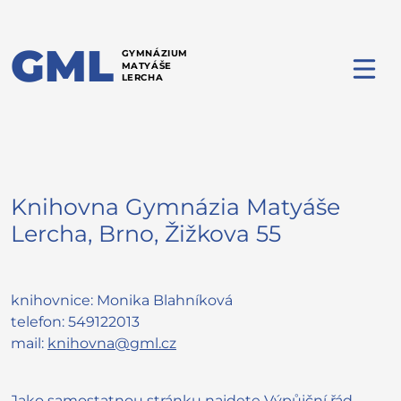
GML
GYMNÁZIUM
MATYÁŠE
LERCHA
Knihovna Gymnázia Matyáše
Lercha, Brno, Žižkova 55
knihovnice: Monika Blahníková
telefon: 549122013
mail:
knihovna@gml.cz
Jako samostatnou stránku najdete
Výpůjční řád
.