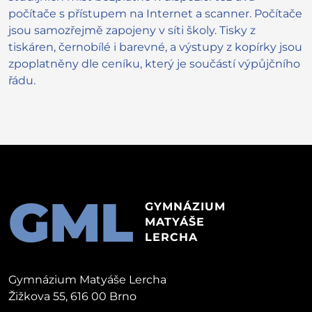
počítače s přístupem na Internet a scanner. Počítače
jsou samozřejmě zapojeny v síti školy. Tisky z
tiskáren, černobílé i barevné, a výstupy z kopírky jsou
zpoplatněny dle ceníku, který je součástí výpůjčního
řádu.
GML
GYMNÁZIUM
MATYÁŠE
LERCHA
Gymnázium Matyáše Lercha
Žižkova 55, 616 00 Brno