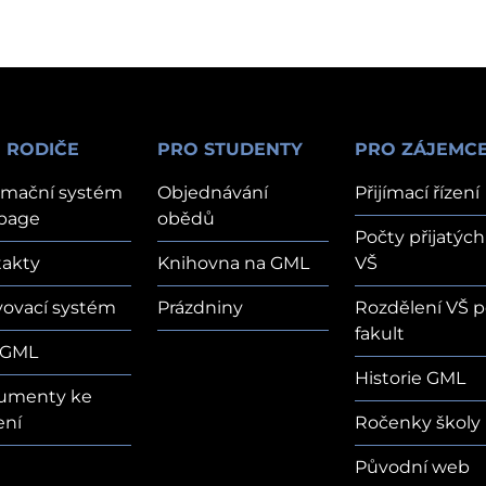
 RODIČE
PRO STUDENTY
PRO ZÁJEMC
rmační systém
Objednávání
Přijímací řízení
page
obědů
Počty přijatých
akty
Knihovna na GML
VŠ
vovací systém
Prázdniny
Rozdělení VŠ p
fakult
 GML
Historie GML
umenty ke
ení
Ročenky školy
Původní web