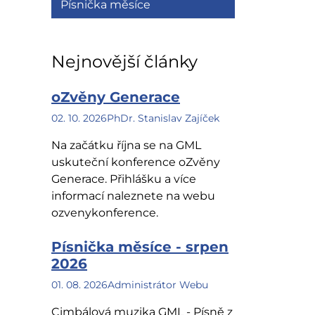
Písnička měsíce
Nejnovější články
oZvěny Generace
02. 10. 2026
PhDr. Stanislav Zajíček
Na začátku října se na GML
uskuteční konference oZvěny
Generace. Přihlášku a více
informací naleznete na webu
ozvenykonference.
Písnička měsíce - srpen
2026
01. 08. 2026
Administrátor Webu
Cimbálová muzika GML - Písně z