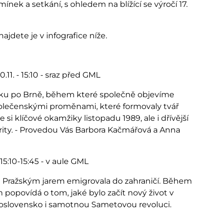
ínek a setkání, s ohledem na blížící se výročí 17.
jdete je v infografice níže.
0.11. - 15:10 - sraz před GML
zku po Brně, během které společně objevíme
polečenskými proměnami, které formovaly tvář
i klíčové okamžiky listopadu 1989, ale i dřívější
rity. - Provedou Vás Barbora Kačmářová a Anna
- 15:10-15:45 - v aule GML
ed Pražským jarem emigrovala do zahraničí. Během
 popovídá o tom, jaké bylo začít nový život v
koslovensko i samotnou Sametovou revoluci.