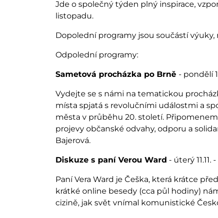
Jde o společný týden plný inspirace, vzpom
listopadu.
Dopolední programy jsou součástí výuky, na
Odpolední programy:
Sametová procházka po Brně
- pondělí 1
Vydejte se s námi na tematickou prochá
místa spjatá s revolučními událostmi a s
města v průběhu 20. století. Připomeneme s
projevy občanské odvahy, odporu a solida
Bajerová.
Diskuze s paní Verou Ward
- úterý 11.11. 
Paní Vera Ward je Češka, která krátce př
krátké online besedy (cca půl hodiny) nám
cizině, jak svět vnímal komunistické Čes