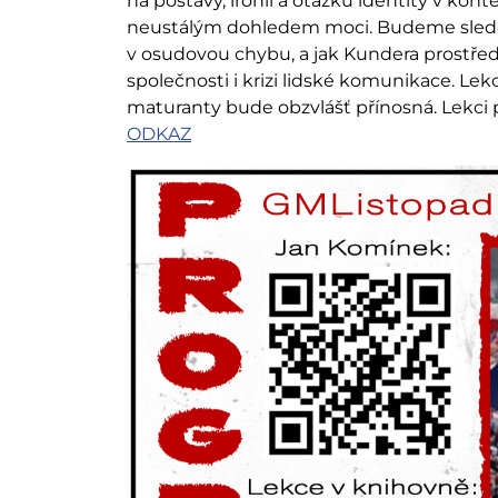
na postavy, ironii a otázku identity v ko
neustálým dohledem moci. Budeme sledov
v osudovou chybu, a jak Kundera prostředn
společnosti i krizi lidské komunikace. Lek
maturanty bude obzvlášť přínosná. Lekci 
ODKAZ