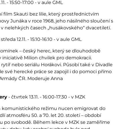
.11. - 15:50-17:00 - v aule GML
film Skauti bez lilie, který prostřednictvím
ovy Junáka v roce 1968, jeho násilného sloučení s
v nelehkých časech „husákovského“ dvacetiletí.
 středa 12.11. - 15:10-16:10 - v aule GML
 Komínek – český herec, který se dlouhodobě
iniciativě Milion chvilek pro demokracii.
ytíř nebo seriálu Horákovi. Působí také v Divadle
le své herecké práce se zapojil i do pomoci přímo
oh Armády ČR. Moderuje Anna
ery
- čtvrtek 13.11. - 16:00-17:30 - v MZK
em komunistického režimu nucen emigrovat do
í atmosféru 50. a 70. let 20. století – období
ou po svobodě. Během lekce v MZK se zaměříme