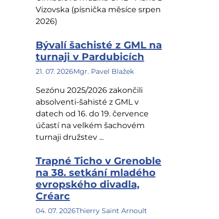
Vizovska (písnička měsíce srpen
2026)
Bývalí šachisté z GML na
turnaji v Pardubicích
21. 07. 2026
Mgr. Pavel Blažek
Sezónu 2025/2026 zakončili
absolventi-šahisté z GML v
datech od 16. do 19. července
účastí na velkém šachovém
turnaji družstev ...
Trapné Ticho v Grenoble
na 38. setkání mladého
evropského divadla,
Créarc
04. 07. 2026
Thierry Saint Arnoult