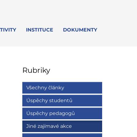
TIVITY
INSTITUCE
DOKUMENTY
Rubriky
Všechny články
Úspěchy studentů
Úspěchy pedagogů
Jiné zajímavé akce