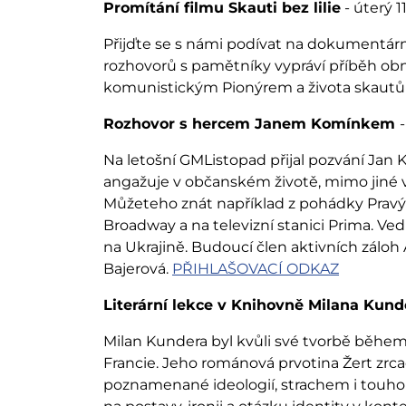
Promítání filmu Skauti bez lilie
- úterý 11
Přijďte se s námi podívat na dokumentární 
rozhovorů s pamětníky vypráví příběh obn
komunistickým Pionýrem a života skautů 
Rozhovor s hercem Janem Komínkem
-
Na letošní GMListopad přijal pozvání Jan
angažuje v občanském životě, mimo jiné v 
Můžeteho znát například z pohádky Pravý r
Broadway a na televizní stanici Prima. Ved
na Ukrajině. Budoucí člen aktivních zál
Bajerová.
PŘIHLAŠOVACÍ ODKAZ
Literární lekce v Knihovně Milana Kund
Milan Kundera byl kvůli své tvorbě běh
Francie. Jeho románová prvotina Žert zrcadl
poznamenané ideologií, strachem i touh