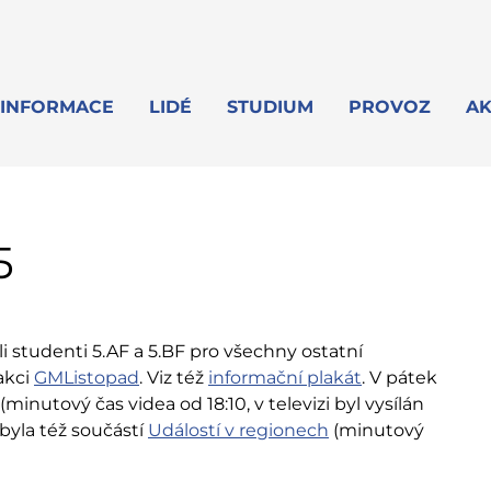
INFORMACE
LIDÉ
STUDIUM
PROVOZ
AK
5
li studenti 5.AF a 5.BF pro všechny ostatní
akci
GMListopad
. Viz též
informační plakát
. V pátek
(minutový čas videa od 18:10, v televizi byl vysílán
byla též součástí
Událostí v regionech
(minutový