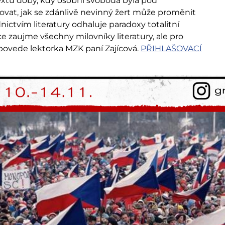
ntextu doby, kdy osobní svoboda byla pod
at, jak se zdánlivě nevinný žert může proměnit
ictvím literatury odhaluje paradoxy totalitní
ce zaujme všechny milovníky literatury, ale pro
povede lektorka MZK paní Zajícová.
PŘIHLAŠOVACÍ