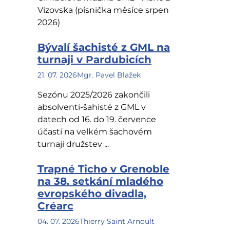
Vizovska (písnička měsíce srpen
2026)
Bývalí šachisté z GML na
turnaji v Pardubicích
21. 07. 2026
Mgr. Pavel Blažek
Sezónu 2025/2026 zakončili
absolventi-šahisté z GML v
datech od 16. do 19. července
účastí na velkém šachovém
turnaji družstev ...
Trapné Ticho v Grenoble
na 38. setkání mladého
evropského divadla,
Créarc
04. 07. 2026
Thierry Saint Arnoult