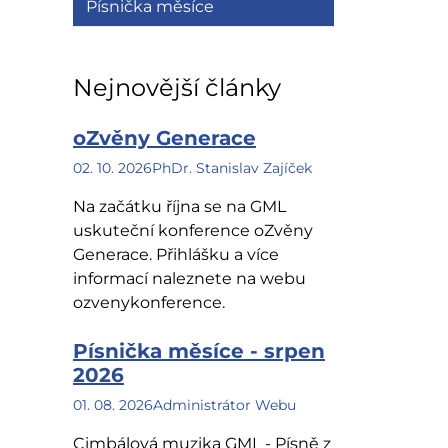
Písnička měsíce
Nejnovější články
oZvěny Generace
02. 10. 2026
PhDr. Stanislav Zajíček
Na začátku října se na GML
uskuteční konference oZvěny
Generace. Přihlášku a více
informací naleznete na webu
ozvenykonference.
Písnička měsíce - srpen
2026
01. 08. 2026
Administrátor Webu
Cimbálová muzika GML - Písně z