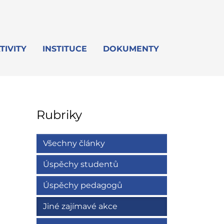
TIVITY
INSTITUCE
DOKUMENTY
Rubriky
Všechny články
Úspěchy studentů
Úspěchy pedagogů
Jiné zajímavé akce