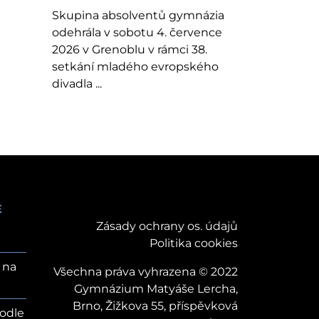
Skupina absolventů gymnázia
odehrála v sobotu 4. července
2026 v Grenoblu v rámci 38.
setkání mladého evropského
divadla ...
E
Zásady ochrany os. údajů
Politika cookies
 na
Všechna práva vyhrazena © 2022
Gymnázium Matyáše Lercha,
Brno, Žižkova 55, příspěvková
odle