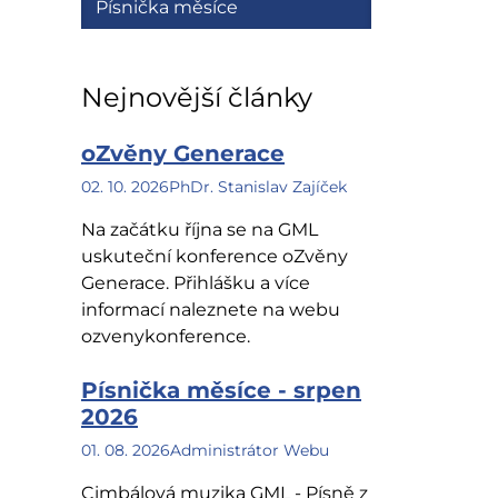
Písnička měsíce
Nejnovější články
oZvěny Generace
02. 10. 2026
PhDr. Stanislav Zajíček
Na začátku října se na GML
uskuteční konference oZvěny
Generace. Přihlášku a více
informací naleznete na webu
ozvenykonference.
Písnička měsíce - srpen
2026
01. 08. 2026
Administrátor Webu
Cimbálová muzika GML - Písně z