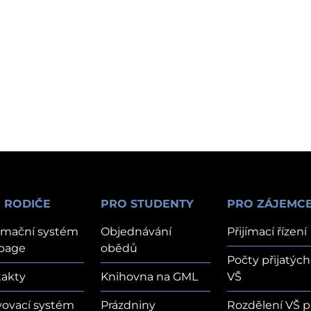
 RODIČE
PRO STUDENTY
PRO ZÁJEMC
rmační systém
Objednávání
Přijímací řízení
page
obědů
Počty přijatých
akty
Knihovna na GML
VŠ
vovací systém
Prázdniny
Rozdělení VŠ p