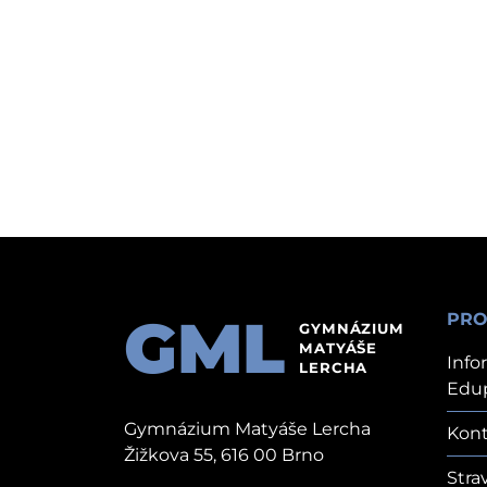
GML
PRO
GYMNÁZIUM
MATYÁŠE
Info
LERCHA
Edu
Gymnázium Matyáše Lercha
Kont
Žižkova 55, 616 00 Brno
Stra