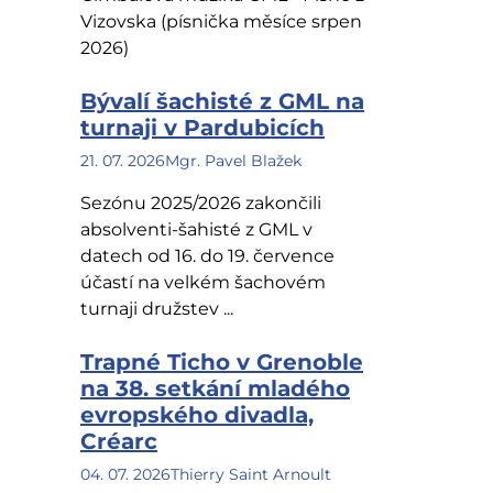
Vizovska (písnička měsíce srpen
2026)
Bývalí šachisté z GML na
turnaji v Pardubicích
21. 07. 2026
Mgr. Pavel Blažek
Sezónu 2025/2026 zakončili
absolventi-šahisté z GML v
datech od 16. do 19. července
účastí na velkém šachovém
turnaji družstev ...
Trapné Ticho v Grenoble
na 38. setkání mladého
evropského divadla,
Créarc
04. 07. 2026
Thierry Saint Arnoult