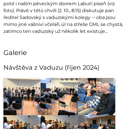
poté i naším pěveckým sborem Labutí píseň (viz
foto). Právě v této chvíli (2. 10., 8:15) diskutuje pan
ředitel Sadovský s vaduzskými kolegy -- oba jsou
mimo jiné vášniví včelaři, úl na střeše GML se chystá,
zatímco ten vaduzský už několik let existuje...
Galerie
Návštěva z Vaduzu (říjen 2024)