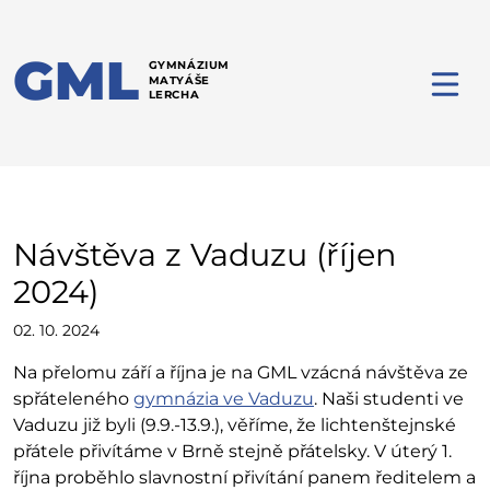
GML
GYMNÁZIUM
MATYÁŠE
LERCHA
Návštěva z Vaduzu (říjen
2024)
02. 10. 2024
Na přelomu září a října je na GML vzácná návštěva ze
spřáteleného
gymnázia ve Vaduzu
. Naši studenti ve
Vaduzu již byli (9.9.-13.9.), věříme, že lichtenštejnské
přátele přivítáme v Brně stejně přátelsky. V úterý 1.
října proběhlo slavnostní přivítání panem ředitelem a