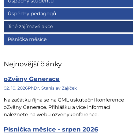
Úspěchy studentů
Úspěchy pedagogů
Jiné zajímavé akce
Písnička měsíce
Nejnovější články
oZvěny Generace
02. 10. 2026
PhDr. Stanislav Zajíček
Na začátku října se na GML uskuteční konference
oZvěny Generace. Přihlášku a více informací
naleznete na webu ozvenykonference.
Písnička měsíce - srpen 2026