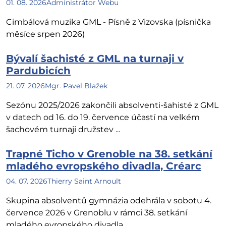
01. 08. 2026
Administrátor Webu
Cimbálová muzika GML - Písně z Vizovska (písnička
měsíce srpen 2026)
Bývalí šachisté z GML na turnaji v
Pardubicích
21. 07. 2026
Mgr. Pavel Blažek
Sezónu 2025/2026 zakončili absolventi-šahisté z GML
v datech od 16. do 19. července účastí na velkém
šachovém turnaji družstev ...
Trapné Ticho v Grenoble na 38. setkání
mladého evropského divadla, Créarc
04. 07. 2026
Thierry Saint Arnoult
Skupina absolventů gymnázia odehrála v sobotu 4.
července 2026 v Grenoblu v rámci 38. setkání
mladého evropského divadla ...