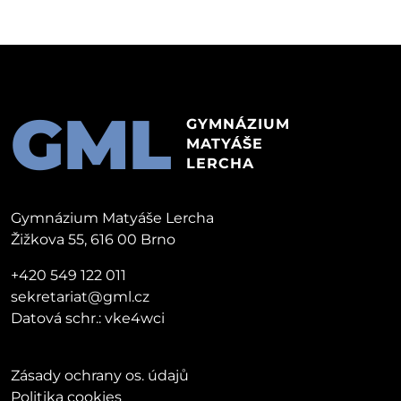
GML
GYMNÁZIUM
MATYÁŠE
LERCHA
Gymnázium Matyáše Lercha
Žižkova 55, 616 00 Brno
+420 549 122 011
sekretariat@gml.cz
Datová schr.: vke4wci
Zásady ochrany os. údajů
Politika cookies