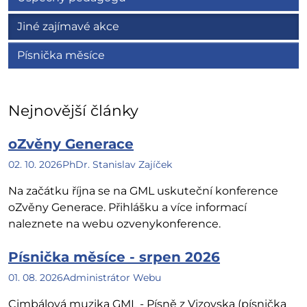
Jiné zajímavé akce
Písnička měsíce
Nejnovější články
oZvěny Generace
02. 10. 2026
PhDr. Stanislav Zajíček
Na začátku října se na GML uskuteční konference
oZvěny Generace. Přihlášku a více informací
naleznete na webu ozvenykonference.
Písnička měsíce - srpen 2026
01. 08. 2026
Administrátor Webu
Cimbálová muzika GML - Písně z Vizovska (písnička