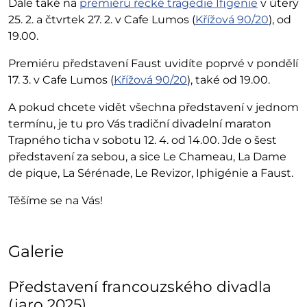
Dále také na
premiéru řecké tragédie Ifigenie
v úterý
25. 2. a čtvrtek 27. 2. v Cafe Lumos (
Křížová 90/20
), od
19.00.
Premiéru představení Faust uvidíte poprvé v pondělí
17. 3. v Cafe Lumos (
Křížová 90/20
), také od 19.00.
A pokud chcete vidět všechna představení v jednom
termínu, je tu pro Vás tradiční divadelní maraton
Trapného ticha v sobotu 12. 4. od 14.00. Jde o šest
představení za sebou, a sice Le Chameau, La Dame
de pique, La Sérénade, Le Revizor, Iphigénie a Faust.
Těšíme se na Vás!
Galerie
Představení francouzského divadla
(jaro 2025)