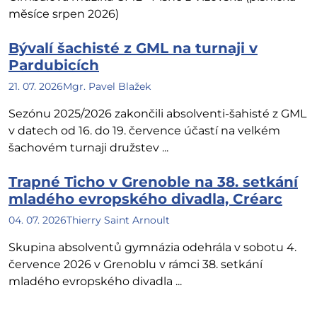
měsíce srpen 2026)
Bývalí šachisté z GML na turnaji v
Pardubicích
21. 07. 2026
Mgr. Pavel Blažek
Sezónu 2025/2026 zakončili absolventi-šahisté z GML
v datech od 16. do 19. července účastí na velkém
šachovém turnaji družstev ...
Trapné Ticho v Grenoble na 38. setkání
mladého evropského divadla, Créarc
04. 07. 2026
Thierry Saint Arnoult
Skupina absolventů gymnázia odehrála v sobotu 4.
července 2026 v Grenoblu v rámci 38. setkání
mladého evropského divadla ...