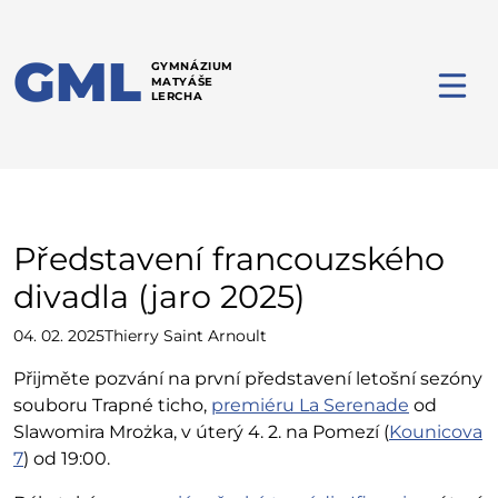
GML
GYMNÁZIUM
MATYÁŠE
LERCHA
Představení francouzského
divadla (jaro 2025)
04. 02. 2025
Thierry Saint Arnoult
Přijměte pozvání na první představení letošní sezóny
souboru Trapné ticho,
premiéru La Serenade
od
Slawomira Mrożka, v úterý 4. 2. na Pomezí (
Kounicova
7
) od 19:00.