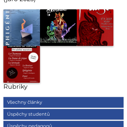
Rubriky
Všechny články
Úspěchy studentů
Úspěchy pedagogů