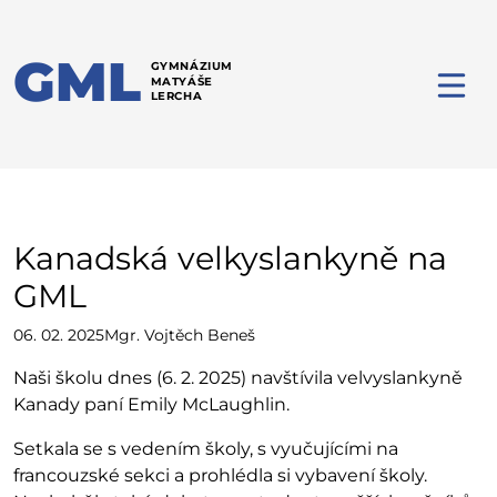
GML
GYMNÁZIUM
MATYÁŠE
LERCHA
Kanadská velkyslankyně na
GML
06. 02. 2025
Mgr. Vojtěch Beneš
Naši školu dnes (6. 2. 2025) navštívila velvyslankyně
Kanady paní Emily McLaughlin.
Setkala se s vedením školy, s vyučujícími na
francouzské sekci a prohlédla si vybavení školy.