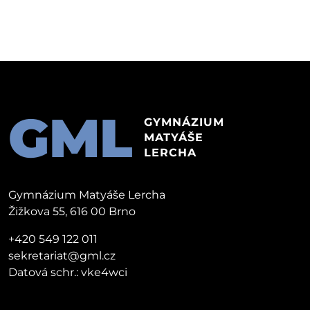
GML
GYMNÁZIUM
MATYÁŠE
LERCHA
Gymnázium Matyáše Lercha
Žižkova 55, 616 00 Brno
+420 549 122 011
sekretariat@gml.cz
Datová schr.: vke4wci