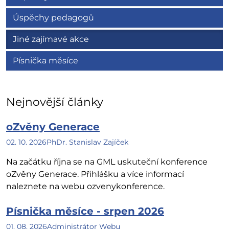
Úspěchy pedagogů
Jiné zajímavé akce
Písnička měsíce
Nejnovější články
oZvěny Generace
02. 10. 2026
PhDr. Stanislav Zajíček
Na začátku října se na GML uskuteční konference
oZvěny Generace. Přihlášku a více informací
naleznete na webu ozvenykonference.
Písnička měsíce - srpen 2026
01. 08. 2026
Administrátor Webu