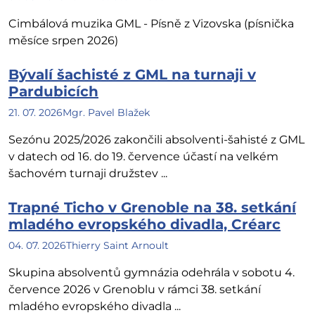
Cimbálová muzika GML - Písně z Vizovska (písnička
měsíce srpen 2026)
Bývalí šachisté z GML na turnaji v
Pardubicích
21. 07. 2026
Mgr. Pavel Blažek
Sezónu 2025/2026 zakončili absolventi-šahisté z GML
v datech od 16. do 19. července účastí na velkém
šachovém turnaji družstev ...
Trapné Ticho v Grenoble na 38. setkání
mladého evropského divadla, Créarc
04. 07. 2026
Thierry Saint Arnoult
Skupina absolventů gymnázia odehrála v sobotu 4.
července 2026 v Grenoblu v rámci 38. setkání
mladého evropského divadla ...