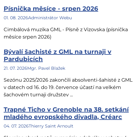
Písnička měsíce - srpen 2026
01. 08. 2026
Administrátor Webu
Cimbálová muzika GML - Písně z Vizovska (písnička
měsíce srpen 2026)
Bývalí šachisté z GML na turnaji v
Pardubicích
21. 07. 2026
Mgr. Pavel Blažek
Sezónu 2025/2026 zakončili absolventi-šahisté z GML
v datech od 16. do 19. července účastí na velkém
šachovém turnaji družstev ...
Trapné Ticho v Grenoble na 38. setkání
mladého evropského divadla, Créarc
04. 07. 2026
Thierry Saint Arnoult