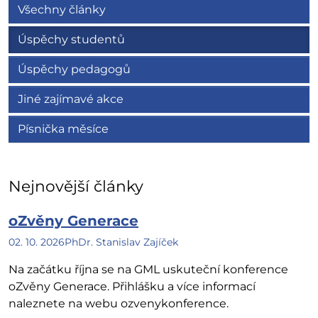
Všechny články
Úspěchy studentů
Úspěchy pedagogů
Jiné zajímavé akce
Písnička měsíce
Nejnovější články
oZvěny Generace
02. 10. 2026
PhDr. Stanislav Zajíček
Na začátku října se na GML uskuteční konference
oZvěny Generace. Přihlášku a více informací
naleznete na webu ozvenykonference.