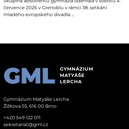
Skupina absolventů gymnázia odehrála v sobotu 4.
července 2026 v Grenoblu v rámci 38. setkání
mladého evropského divadla ...
GML
GYMNÁZIUM
MATYÁŠE
LERCHA
Gymnázium Matyáše Lercha
Žižkova 55, 616 00 Brno
+420 549 122 011
sekretariat@gml.cz