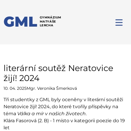
GML
GYMNÁZIUM
MATYÁŠE
LERCHA
literární soutěž Neratovice
žijí! 2024
10. 04. 2025
Mgr. Veronika Šmerková
Tři studentky z GML byly oceněny v literární soutěži
Neratovice žijí! 2024, do které tvořily příspěvky na
téma
Válka a mír v našich životech
.
Klára Fasorová (2. B) - 1 místo v kategorii poezie do 19
let