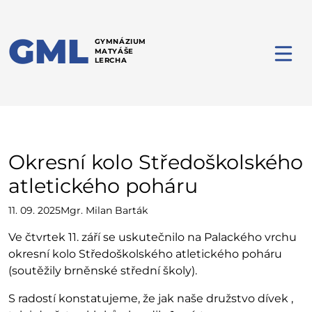
GML
GYMNÁZIUM
MATYÁŠE
LERCHA
Okresní kolo Středoškolského
atletického poháru
11. 09. 2025
Mgr. Milan Barták
Ve čtvrtek 11. září se uskutečnilo na Palackého vrchu
okresní kolo Středoškolského atletického poháru
(soutěžily brněnské střední školy).
S radostí konstatujeme, že jak naše družstvo dívek ,