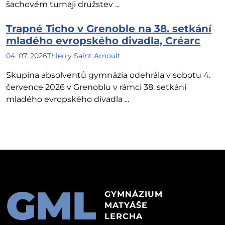
šachovém turnaji družstev ...
Trapné Ticho v Grenoble na 38. setkání
mladého evropského divadla, Créarc
04. 07. 2026
Thierry Saint Arnoult
Skupina absolventů gymnázia odehrála v sobotu 4.
července 2026 v Grenoblu v rámci 38. setkání
mladého evropského divadla ...
GML
GYMNÁZIUM
MATYÁŠE
LERCHA