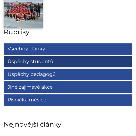
Rubriky
Všechny články
Úspěchy studentů
Úspěchy pedagogů
Jiné zajímavé akce
Písnička měsíce
Nejnovější články