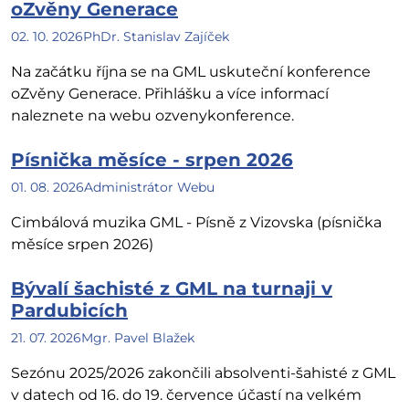
oZvěny Generace
02. 10. 2026
PhDr. Stanislav Zajíček
Na začátku října se na GML uskuteční konference
oZvěny Generace. Přihlášku a více informací
naleznete na webu ozvenykonference.
Písnička měsíce - srpen 2026
01. 08. 2026
Administrátor Webu
Cimbálová muzika GML - Písně z Vizovska (písnička
měsíce srpen 2026)
Bývalí šachisté z GML na turnaji v
Pardubicích
21. 07. 2026
Mgr. Pavel Blažek
Sezónu 2025/2026 zakončili absolventi-šahisté z GML
v datech od 16. do 19. července účastí na velkém