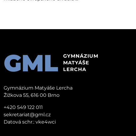
GML
GYMNÁZIUM
MATYÁŠE
LERCHA
Gymnázium Matyáše Lercha
Žižkova 55, 616 00 Brno
+420 549 122 011
sekretariat@gml.cz
Datová schr.: vke4wci