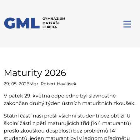
GML
GYMNÁZIUM
MATYÁŠE
LERCHA
Maturity 2026
29. 05. 2026
Mgr. Robert Havlásek
V pátek 29. května odpoledne byl slavnostně
zakončen druhý týden ústních maturitních zkoušek.
Státní částí naši prošli všichni studenti bez obtíží. U
školní části z pěti maturujících tříd (144 maturantů)
prošlo zkouškou dospělosti bez problémů 141
studentů, jeden maturant byl v jednom předmětu