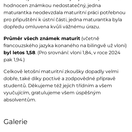
hodnocen známkou nedostatečný, jedna
maturantka neodevzdala maturitní práci potřebnou
pro připuštění k ústní části, jedna maturantka byla
dopředu omluvena kvůli vážnému úrazu.
Průměr všech známek maturit
(včetně
francouzského jazyka konaného na bilingvě už vloni)
byl letos 1,58
. (Pro srovnání: vloni 1,84, v roce 2024
pak 1,94.)
Celkově letošní maturitní zkoušky dopadly velmi
dobře, také díky poctivé a zodpovědné přípravě
studentů. Děkujeme též jejich třídním a všem
vyučujícím, gratulujeme všem úspěšným
absolventům.
Galerie