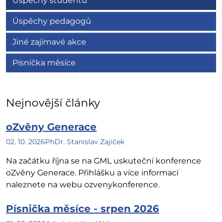
Úspěchy studentů
Úspěchy pedagogů
Jiné zajímavé akce
Písnička měsíce
Nejnovější články
oZvěny Generace
02. 10. 2026
PhDr. Stanislav Zajíček
Na začátku října se na GML uskuteční konference
oZvěny Generace. Přihlášku a více informací
naleznete na webu ozvenykonference.
Písnička měsíce - srpen 2026