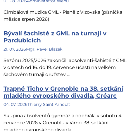
01. 08. 2026
Administrátor Webu
Cimbálová muzika GML - Písně z Vizovska (písnička
měsíce srpen 2026)
Bývalí šachisté z GML na turnaji v
Pardubicích
21. 07. 2026
Mgr. Pavel Blažek
Sezónu 2025/2026 zakončili absolventi-šahisté z GML
v datech od 16. do 19. července účastí na velkém
šachovém turnaji družstev ...
Trapné Ticho v Grenoble na 38. setkání
mladého evropského divadla, Créarc
04. 07. 2026
Thierry Saint Arnoult
Skupina absolventů gymnázia odehrála v sobotu 4.
července 2026 v Grenoblu v rámci 38. setkání
mladého evropského divadla ...