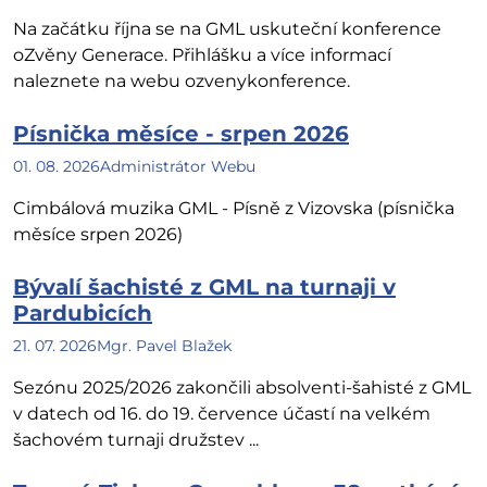
Na začátku října se na GML uskuteční konference
oZvěny Generace. Přihlášku a více informací
naleznete na webu ozvenykonference.
Písnička měsíce - srpen 2026
01. 08. 2026
Administrátor Webu
Cimbálová muzika GML - Písně z Vizovska (písnička
měsíce srpen 2026)
Bývalí šachisté z GML na turnaji v
Pardubicích
21. 07. 2026
Mgr. Pavel Blažek
Sezónu 2025/2026 zakončili absolventi-šahisté z GML
v datech od 16. do 19. července účastí na velkém
šachovém turnaji družstev ...