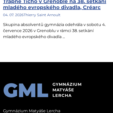
Trapné Ticho v Grenoble na 38. setkání
mladého evropského divadla, Créarc
04. 07. 2026
Thierry Saint Arnoult
Skupina absolventů gymnázia odehrála v sobotu 4.
července 2026 v Grenoblu v rámci 38. setkání
mladého evropského divadla ...
GML
GYMNÁZIUM
MATYÁŠE
LERCHA
Gymnázium Matyáše Lercha