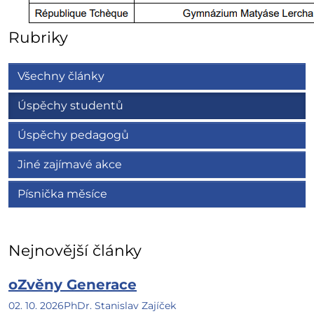
Rubriky
Všechny články
Úspěchy studentů
Úspěchy pedagogů
Jiné zajímavé akce
Písnička měsíce
Nejnovější články
oZvěny Generace
02. 10. 2026
PhDr. Stanislav Zajíček