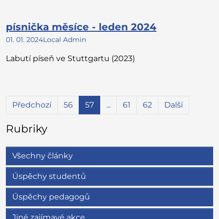
písnička měsíce - leden 2024
01. 01. 2024
Local Admin
Labutí píseň ve Stuttgartu (2023)
Předchozí
56
57
...
61
62
Další
Rubriky
Všechny články
Úspěchy studentů
Úspěchy pedagogů
Jiné zajímavé akce