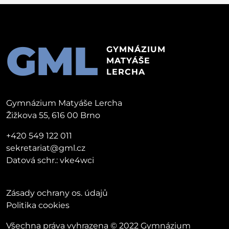
GML
GYMNÁZIUM
MATYÁŠE
LERCHA
Gymnázium Matyáše Lercha
Žižkova 55, 616 00 Brno
+420 549 122 011
sekretariat@gml.cz
Datová schr.: vke4wci
Zásady ochrany os. údajů
Politika cookies
Všechna práva vyhrazena © 2022 Gymnázium