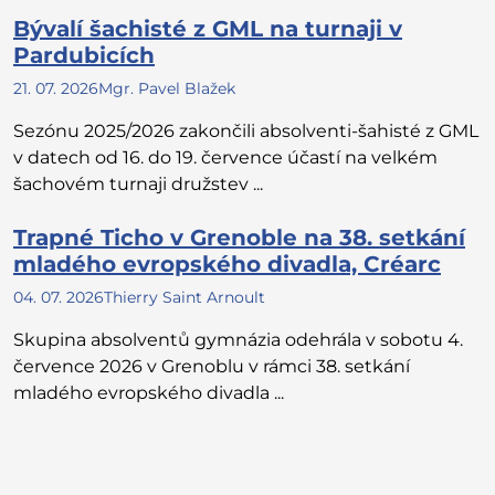
Bývalí šachisté z GML na turnaji v
Pardubicích
21. 07. 2026
Mgr. Pavel Blažek
Sezónu 2025/2026 zakončili absolventi-šahisté z GML
v datech od 16. do 19. července účastí na velkém
šachovém turnaji družstev ...
Trapné Ticho v Grenoble na 38. setkání
mladého evropského divadla, Créarc
04. 07. 2026
Thierry Saint Arnoult
Skupina absolventů gymnázia odehrála v sobotu 4.
července 2026 v Grenoblu v rámci 38. setkání
mladého evropského divadla ...