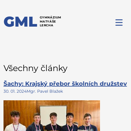
GML
GYMNÁZIUM
MATYÁŠE
LERCHA
Všechny články
Šachy: Krajský přebor školních družstev
30. 01. 2024
Mgr. Pavel Blažek