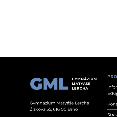
GML
PRO
GYMNÁZIUM
MATYÁŠE
Info
LERCHA
Edu
Gymnázium Matyáše Lercha
Kont
Žižkova 55, 616 00 Brno
Stra