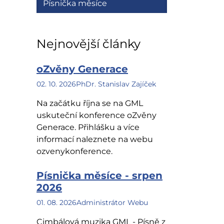
Písnička měsíce
Nejnovější články
oZvěny Generace
02. 10. 2026
PhDr. Stanislav Zajíček
Na začátku října se na GML
uskuteční konference oZvěny
Generace. Přihlášku a více
informací naleznete na webu
ozvenykonference.
Písnička měsíce - srpen
2026
01. 08. 2026
Administrátor Webu
Cimbálová muzika GML - Písně z