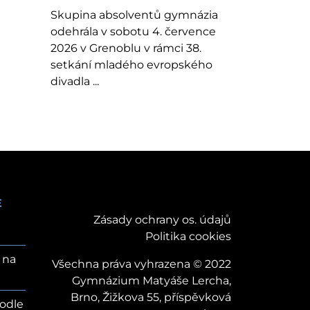
Skupina absolventů gymnázia
odehrála v sobotu 4. července
2026 v Grenoblu v rámci 38.
setkání mladého evropského
divadla ...
E
Zásady ochrany os. údajů
Politika cookies
 na
Všechna práva vyhrazena © 2022
Gymnázium Matyáše Lercha,
Brno, Žižkova 55, příspěvková
odle