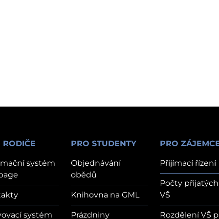
 RODIČE
PRO STUDENTY
PRO ZÁJEMC
rmační systém
Objednávání
Přijímací řízení
page
obědů
Počty přijatých
akty
Knihovna na GML
VŠ
vovací systém
Prázdniny
Rozdělení VŠ p