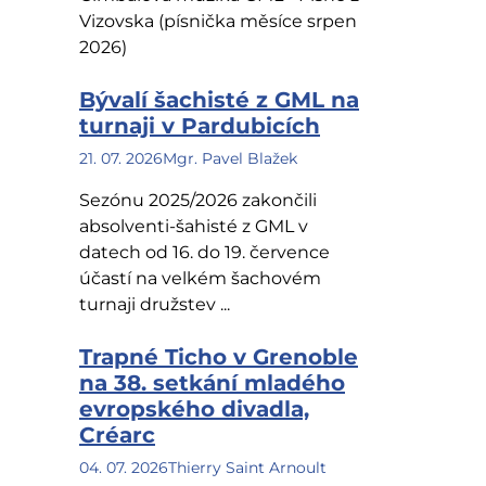
Vizovska (písnička měsíce srpen
2026)
Bývalí šachisté z GML na
turnaji v Pardubicích
21. 07. 2026
Mgr. Pavel Blažek
Sezónu 2025/2026 zakončili
absolventi-šahisté z GML v
datech od 16. do 19. července
účastí na velkém šachovém
turnaji družstev ...
Trapné Ticho v Grenoble
na 38. setkání mladého
evropského divadla,
Créarc
04. 07. 2026
Thierry Saint Arnoult