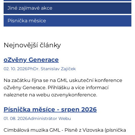
Jiné zajímavé akce
Písnička měsíce
Nejnovější články
oZvěny Generace
02. 10. 2026
PhDr. Stanislav Zajíček
Na začátku října se na GML uskuteční konference
oZvěny Generace. Přihlášku a více informací
naleznete na webu ozvenykonference.
Písnička měsíce - srpen 2026
01. 08. 2026
Administrátor Webu
Cimbálová muzika GML - Písně z Vizovska (písnička