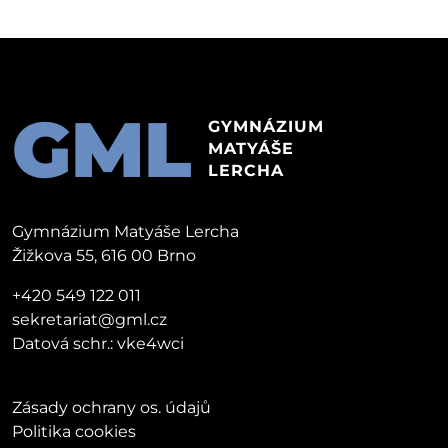
GML
GYMNÁZIUM
MATYÁŠE
LERCHA
Gymnázium Matyáše Lercha
Žižkova 55, 616 00 Brno
+420 549 122 011
sekretariat@gml.cz
Datová schr.: vke4wci
Zásady ochrany os. údajů
Politika cookies