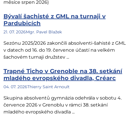
měsíce srpen 2026)
Bývalí šachisté z GML na turnaji v
Pardubicích
21. 07. 2026
Mgr. Pavel Blažek
Sezónu 2025/2026 zakončili absolventi-šahisté z GML
v datech od 16. do 19. července účastí na velkém
šachovém turnaji družstev ...
Trapné Ticho v Grenoble na 38. setkání
mladého evropského divadla, Créarc
04. 07. 2026
Thierry Saint Arnoult
Skupina absolventů gymnázia odehrála v sobotu 4.
července 2026 v Grenoblu v rámci 38. setkání
mladého evropského divadla ...