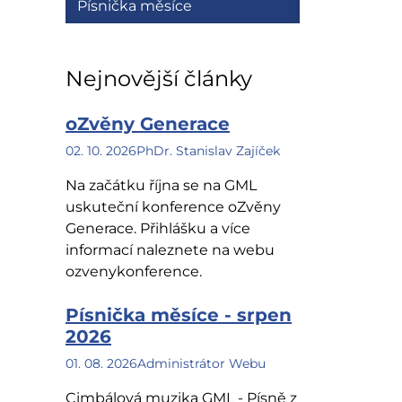
Písnička měsíce
Nejnovější články
oZvěny Generace
02. 10. 2026
PhDr. Stanislav Zajíček
Na začátku října se na GML
uskuteční konference oZvěny
Generace. Přihlášku a více
informací naleznete na webu
ozvenykonference.
Písnička měsíce - srpen
2026
01. 08. 2026
Administrátor Webu
Cimbálová muzika GML - Písně z