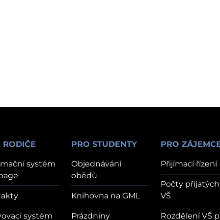
 RODIČE
PRO STUDENTY
PRO ZÁJEMC
rmační systém
Objednávání
Přijímací řízení
page
obědů
Počty přijatých
akty
Knihovna na GML
VŠ
vovací systém
Prázdniny
Rozdělení VŠ p