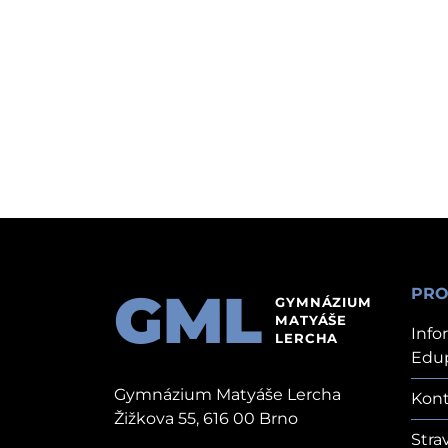
GML
PRO
GYMNÁZIUM
MATYÁŠE
Info
LERCHA
Edu
Gymnázium Matyáše Lercha
Kont
Žižkova 55, 616 00 Brno
Stra