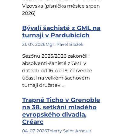
Vizovska (písnička měsíce srpen
2026)
Bývalí šachisté z GML na
turnaji v Pardubicích
21. 07. 2026
Mgr. Pavel Blažek
Sezónu 2025/2026 zakončili
absolventi-šahisté z GML v
datech od 16. do 19. července
účastí na velkém šachovém
turnaji družstev ...
Trapné Ticho v Grenoble
na 38. setkání mladého
evropského divadla,
Créarc
04. 07. 2026
Thierry Saint Arnoult