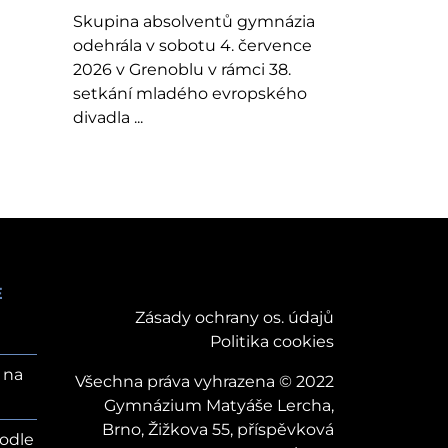
Skupina absolventů gymnázia
odehrála v sobotu 4. července
2026 v Grenoblu v rámci 38.
setkání mladého evropského
divadla ...
E
Zásady ochrany os. údajů
Politika cookies
 na
Všechna práva vyhrazena © 2022
Gymnázium Matyáše Lercha,
Brno, Žižkova 55, příspěvková
odle