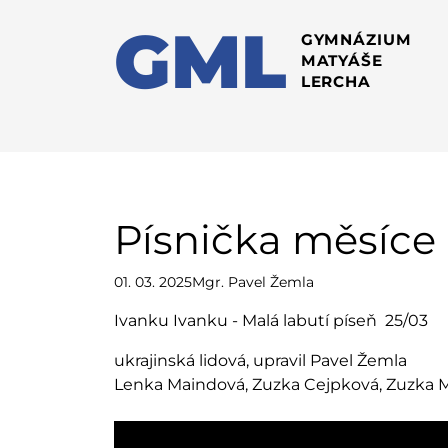
GML
GYMNÁZIUM
MATYÁŠE
LERCHA
Písnička měsíce 
01. 03. 2025
Mgr. Pavel Žemla
Ivanku Ivanku - Malá labutí píseň 25/03
ukrajinská lidová, upravil Pavel Žemla
Lenka Maindová, Zuzka Cejpková, Zuzka 