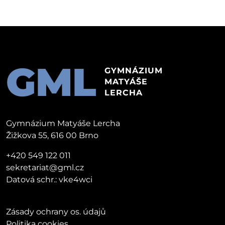
GML
GYMNÁZIUM
MATYÁŠE
LERCHA
Gymnázium Matyáše Lercha
Žižkova 55, 616 00 Brno
+420 549 122 011
sekretariat@gml.cz
Datová schr.: vke4wci
Zásady ochrany os. údajů
Politika cookies