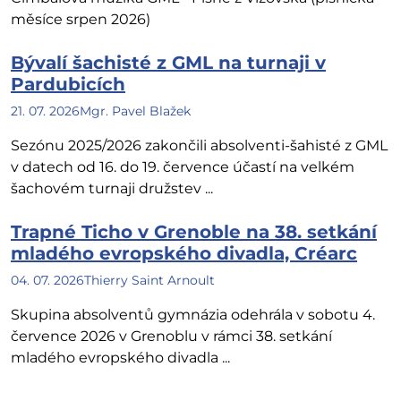
měsíce srpen 2026)
Bývalí šachisté z GML na turnaji v
Pardubicích
21. 07. 2026
Mgr. Pavel Blažek
Sezónu 2025/2026 zakončili absolventi-šahisté z GML
v datech od 16. do 19. července účastí na velkém
šachovém turnaji družstev ...
Trapné Ticho v Grenoble na 38. setkání
mladého evropského divadla, Créarc
04. 07. 2026
Thierry Saint Arnoult
Skupina absolventů gymnázia odehrála v sobotu 4.
července 2026 v Grenoblu v rámci 38. setkání
mladého evropského divadla ...