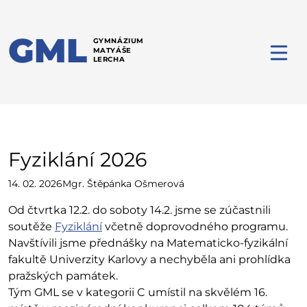
GML
GYMNÁZIUM
MATYÁŠE
LERCHA
Fyziklání 2026
14. 02. 2026
Mgr. Štěpánka Ošmerová
Od čtvrtka 12.2. do soboty 14.2. jsme se zúčastnili
soutěže
Fyziklání
včetně doprovodného programu.
Navštívili jsme přednášky na Matematicko-fyzikální
fakultě Univerzity Karlovy a nechyběla ani prohlídka
pražských památek.
Tým GML se v kategorii C umístil na skvělém 16.