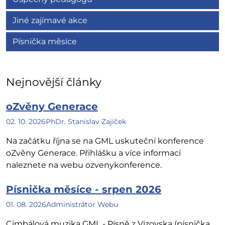
Jiné zajímavé akce
Písnička měsíce
Nejnovější články
oZvěny Generace
02. 10. 2026
PhDr. Stanislav Zajíček
Na začátku října se na GML uskuteční konference
oZvěny Generace. Přihlášku a více informací
naleznete na webu ozvenykonference.
Písnička měsíce - srpen 2026
01. 08. 2026
Administrátor Webu
Cimbálová muzika GML - Písně z Vizovska (písnička