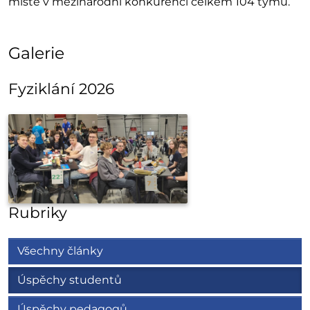
místě v mezinárodní konkurenci celkem 104 týmů.
Galerie
Fyziklání 2026
Rubriky
Všechny články
Úspěchy studentů
Úspěchy pedagogů