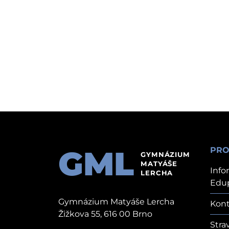
GML
PRO
GYMNÁZIUM
MATYÁŠE
Info
LERCHA
Edu
Gymnázium Matyáše Lercha
Kont
Žižkova 55, 616 00 Brno
Stra