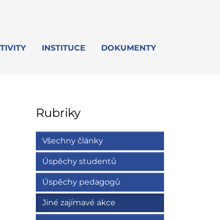
TIVITY
INSTITUCE
DOKUMENTY
Rubriky
Všechny články
Úspěchy studentů
Úspěchy pedagogů
Jiné zajímavé akce