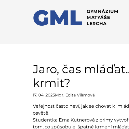
GML
GYMNÁZIUM
MATYÁŠE
LERCHA
Jaro, čas mláďat..
krmit?
17. 04. 2025
Mgr. Edita Vilímová
Veřejnost často neví, jak se chovat k ml
osvětě.
Studentka Ema Kutnerová z primy vytvoři
tom, co způsobuje špatné krmení mláďatů