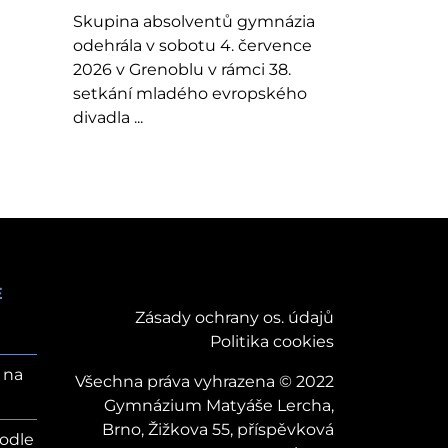
Skupina absolventů gymnázia
odehrála v sobotu 4. července
2026 v Grenoblu v rámci 38.
setkání mladého evropského
divadla ...
E
Zásady ochrany os. údajů
Politika cookies
 na
Všechna práva vyhrazena © 2022
Gymnázium Matyáše Lercha,
Brno, Žižkova 55, příspěvková
odle