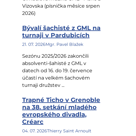
Vizovska (písnička měsíce srpen
2026)
Bývalí šachisté z GML na
turnaji v Pardubicích
21. 07. 2026
Mgr. Pavel Blažek
Sezónu 2025/2026 zakončili
absolventi-šahisté z GML v
datech od 16. do 19. července
účastí na velkém šachovém
turnaji družstev ...
Trapné Ticho v Grenoble
na 38. setkání mladého
evropského divadla,
Créarc
04. 07. 2026
Thierry Saint Arnoult