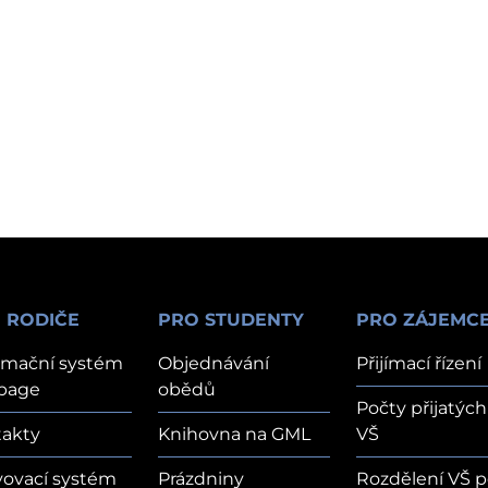
 RODIČE
PRO STUDENTY
PRO ZÁJEMC
rmační systém
Objednávání
Přijímací řízení
page
obědů
Počty přijatých
akty
Knihovna na GML
VŠ
vovací systém
Prázdniny
Rozdělení VŠ p