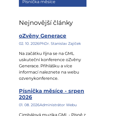
Písnička měsíce
Nejnovější články
oZvěny Generace
02. 10. 2026
PhDr. Stanislav Zajíček
Na začátku října se na GML
uskuteční konference oZvěny
Generace. Přihlášku a více
informací naleznete na webu
ozvenykonference.
Písnička měsíce - srpen
2026
01. 08. 2026
Administrátor Webu
Cimbálová muzika GML - Písně z