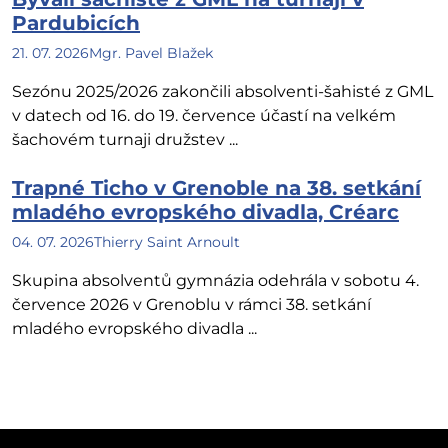
Pardubicích
21. 07. 2026
Mgr. Pavel Blažek
Sezónu 2025/2026 zakončili absolventi-šahisté z GML
v datech od 16. do 19. července účastí na velkém
šachovém turnaji družstev ...
Trapné Ticho v Grenoble na 38. setkání
mladého evropského divadla, Créarc
04. 07. 2026
Thierry Saint Arnoult
Skupina absolventů gymnázia odehrála v sobotu 4.
července 2026 v Grenoblu v rámci 38. setkání
mladého evropského divadla ...