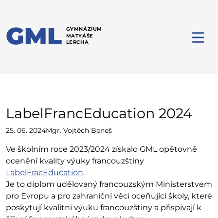
GML
GYMNÁZIUM
MATYÁŠE
LERCHA
LabelFrancEducation 2024
25. 06. 2024
Mgr. Vojtěch Beneš
Ve školním roce 2023/2024 získalo GML opětovně
ocenění kvality výuky francouzštiny
LabelFracEducation
.
Je to diplom udělovaný francouzským Ministerstvem
pro Evropu a pro zahraniční věci oceňující školy, které
poskytují kvalitní výuku francouzštiny a přispívají k