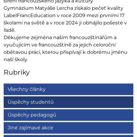
šíření francouzského jazyka a kultury.
Gymnázium Matyáše Lercha získalo pečeť kvality
LabelFrancEducation v roce 2009 mezi prvními 17
školami na světě a v roce 2024 ji obhájilo pošesté v
řadě.
Děkujeme zejména našim francouzštinářům a
vyučujícím ve francouzštině za jejich celoroční
obětavou práci, kterou přispívají k dobrému jménu
naší školy.
Rubriky
Všechny články
Úspěchy studentů
Úspěchy pedagogů
Jiné zajímavé akce