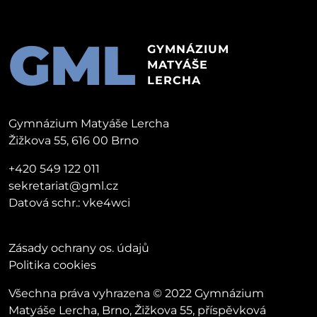
GML
GYMNÁZIUM
MATYÁŠE
LERCHA
Gymnázium Matyáše Lercha
Žižkova 55, 616 00 Brno
+420 549 122 011
sekretariat@gml.cz
Datová schr.: vke4wci
Zásady ochrany os. údajů
Politika cookies
Všechna práva vyhrazena © 2022 Gymnázium
Matyáše Lercha, Brno, Žižkova 55, příspěvková