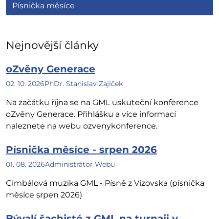
Písnička měsíce
Nejnovější články
oZvěny Generace
02. 10. 2026
PhDr. Stanislav Zajíček
Na začátku října se na GML uskuteční konference
oZvěny Generace. Přihlášku a více informací
naleznete na webu ozvenykonference.
Písnička měsíce - srpen 2026
01. 08. 2026
Administrátor Webu
Cimbálová muzika GML - Písně z Vizovska (písnička
měsíce srpen 2026)
Bývalí šachisté z GML na turnaji v