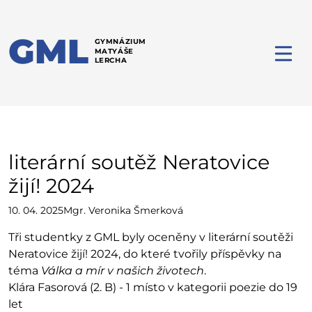
GML
GYMNÁZIUM
MATYÁŠE
LERCHA
literární soutěž Neratovice
žijí! 2024
10. 04. 2025
Mgr. Veronika Šmerková
Tři studentky z GML byly oceněny v literární soutěži
Neratovice žijí! 2024, do které tvořily příspěvky na
téma
Válka a mír v našich životech
.
Klára Fasorová (2. B) - 1 místo v kategorii poezie do 19
let