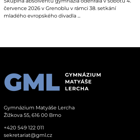
Skupina absolventů gymnázia odehrála v sobotu 4.
července 2026 v Grenoblu v rámci 38. setkání
mladého evropského divadla ...
GML
GYMNÁZIUM
MATYÁŠE
LERCHA
Gymnázium Matyáše Lercha
Žižkova 55, 616 00 Brno
+420 549 122 011
sekretariat@gml.cz