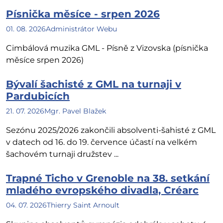
Písnička měsíce - srpen 2026
01. 08. 2026
Administrátor Webu
Cimbálová muzika GML - Písně z Vizovska (písnička
měsíce srpen 2026)
Bývalí šachisté z GML na turnaji v
Pardubicích
21. 07. 2026
Mgr. Pavel Blažek
Sezónu 2025/2026 zakončili absolventi-šahisté z GML
v datech od 16. do 19. července účastí na velkém
šachovém turnaji družstev ...
Trapné Ticho v Grenoble na 38. setkání
mladého evropského divadla, Créarc
04. 07. 2026
Thierry Saint Arnoult