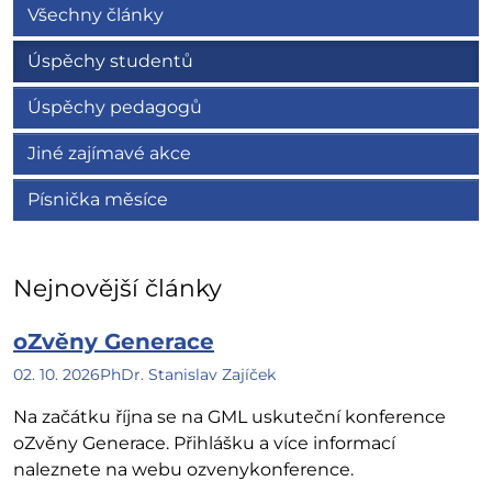
Všechny články
Úspěchy studentů
Úspěchy pedagogů
Jiné zajímavé akce
Písnička měsíce
Nejnovější články
oZvěny Generace
02. 10. 2026
PhDr. Stanislav Zajíček
Na začátku října se na GML uskuteční konference
oZvěny Generace. Přihlášku a více informací
naleznete na webu ozvenykonference.