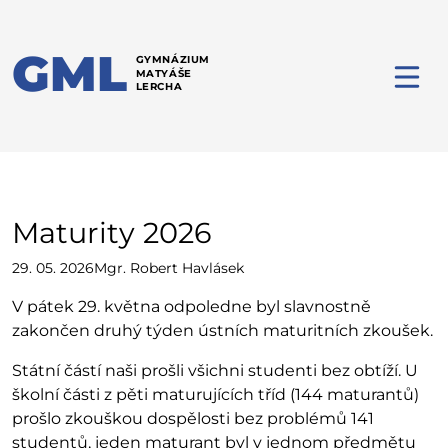
GML
GYMNÁZIUM
MATYÁŠE
LERCHA
Maturity 2026
29. 05. 2026
Mgr. Robert Havlásek
V pátek 29. května odpoledne byl slavnostně
zakončen druhý týden ústních maturitních zkoušek.
Státní částí naši prošli všichni studenti bez obtíží. U
školní části z pěti maturujících tříd (144 maturantů)
prošlo zkouškou dospělosti bez problémů 141
studentů, jeden maturant byl v jednom předmětu