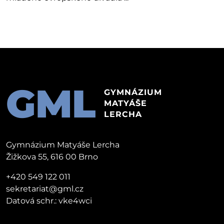
GML
GYMNÁZIUM
MATYÁŠE
LERCHA
Gymnázium Matyáše Lercha
Žižkova 55, 616 00 Brno
+420 549 122 011
sekretariat@gml.cz
Datová schr.: vke4wci