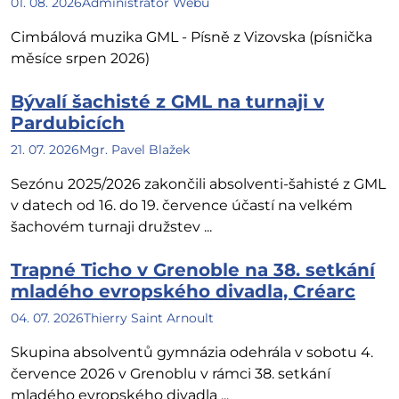
01. 08. 2026
Administrátor Webu
Cimbálová muzika GML - Písně z Vizovska (písnička
měsíce srpen 2026)
Bývalí šachisté z GML na turnaji v
Pardubicích
21. 07. 2026
Mgr. Pavel Blažek
Sezónu 2025/2026 zakončili absolventi-šahisté z GML
v datech od 16. do 19. července účastí na velkém
šachovém turnaji družstev ...
Trapné Ticho v Grenoble na 38. setkání
mladého evropského divadla, Créarc
04. 07. 2026
Thierry Saint Arnoult
Skupina absolventů gymnázia odehrála v sobotu 4.
července 2026 v Grenoblu v rámci 38. setkání
mladého evropského divadla ...