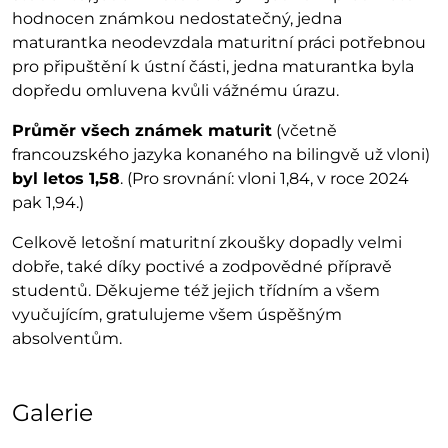
hodnocen známkou nedostatečný, jedna
maturantka neodevzdala maturitní práci potřebnou
pro připuštění k ústní části, jedna maturantka byla
dopředu omluvena kvůli vážnému úrazu.
Průměr všech známek maturit
(včetně
francouzského jazyka konaného na bilingvě už vloni)
byl letos 1,58
. (Pro srovnání: vloni 1,84, v roce 2024
pak 1,94.)
Celkově letošní maturitní zkoušky dopadly velmi
dobře, také díky poctivé a zodpovědné přípravě
studentů. Děkujeme též jejich třídním a všem
vyučujícím, gratulujeme všem úspěšným
absolventům.
Galerie