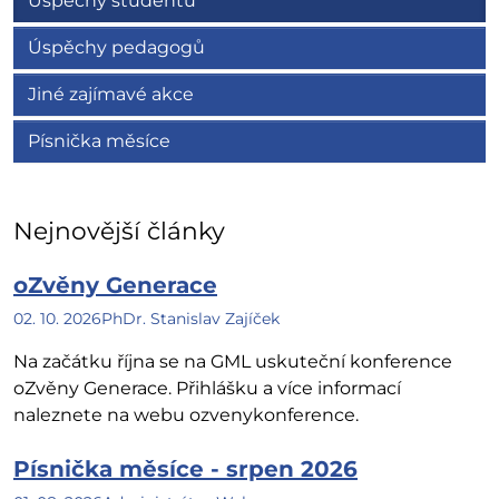
Úspěchy studentů
Úspěchy pedagogů
Jiné zajímavé akce
Písnička měsíce
Nejnovější články
oZvěny Generace
02. 10. 2026
PhDr. Stanislav Zajíček
Na začátku října se na GML uskuteční konference
oZvěny Generace. Přihlášku a více informací
naleznete na webu ozvenykonference.
Písnička měsíce - srpen 2026