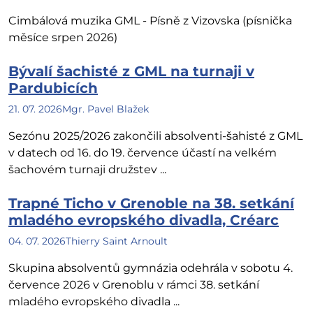
Cimbálová muzika GML - Písně z Vizovska (písnička
měsíce srpen 2026)
Bývalí šachisté z GML na turnaji v
Pardubicích
21. 07. 2026
Mgr. Pavel Blažek
Sezónu 2025/2026 zakončili absolventi-šahisté z GML
v datech od 16. do 19. července účastí na velkém
šachovém turnaji družstev ...
Trapné Ticho v Grenoble na 38. setkání
mladého evropského divadla, Créarc
04. 07. 2026
Thierry Saint Arnoult
Skupina absolventů gymnázia odehrála v sobotu 4.
července 2026 v Grenoblu v rámci 38. setkání
mladého evropského divadla ...