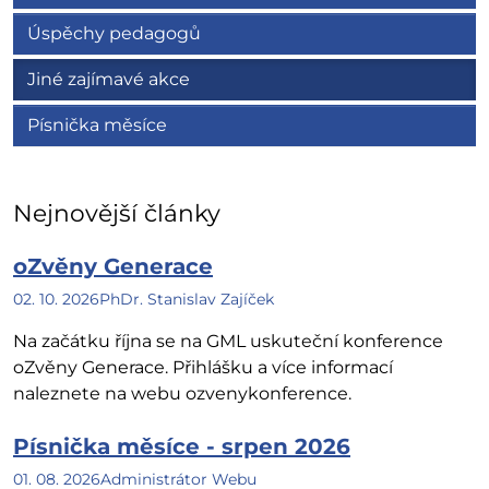
Úspěchy pedagogů
Jiné zajímavé akce
Písnička měsíce
Nejnovější články
oZvěny Generace
02. 10. 2026
PhDr. Stanislav Zajíček
Na začátku října se na GML uskuteční konference
oZvěny Generace. Přihlášku a více informací
naleznete na webu ozvenykonference.
Písnička měsíce - srpen 2026
01. 08. 2026
Administrátor Webu