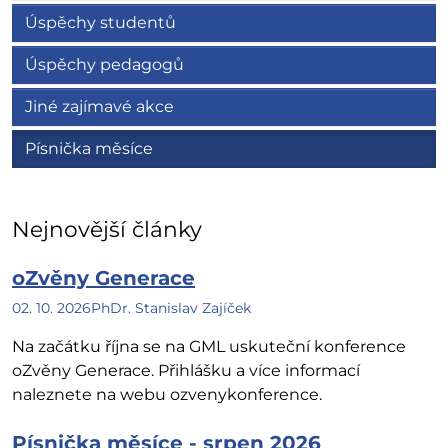
Úspěchy studentů
Úspěchy pedagogů
Jiné zajímavé akce
Písnička měsíce
Nejnovější články
oZvěny Generace
02. 10. 2026
PhDr. Stanislav Zajíček
Na začátku října se na GML uskuteční konference
oZvěny Generace. Přihlášku a více informací
naleznete na webu ozvenykonference.
Písnička měsíce - srpen 2026