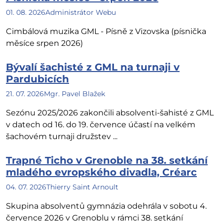
01. 08. 2026
Administrátor Webu
Cimbálová muzika GML - Písně z Vizovska (písnička
měsíce srpen 2026)
Bývalí šachisté z GML na turnaji v
Pardubicích
21. 07. 2026
Mgr. Pavel Blažek
Sezónu 2025/2026 zakončili absolventi-šahisté z GML
v datech od 16. do 19. července účastí na velkém
šachovém turnaji družstev ...
Trapné Ticho v Grenoble na 38. setkání
mladého evropského divadla, Créarc
04. 07. 2026
Thierry Saint Arnoult
Skupina absolventů gymnázia odehrála v sobotu 4.
července 2026 v Grenoblu v rámci 38. setkání