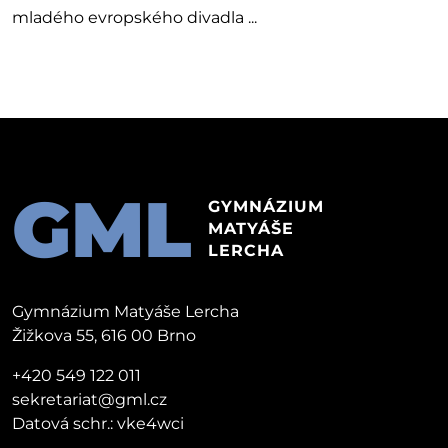
mladého evropského divadla ...
GML
GYMNÁZIUM
MATYÁŠE
LERCHA
Gymnázium Matyáše Lercha
Žižkova 55, 616 00 Brno
+420 549 122 011
sekretariat@gml.cz
Datová schr.: vke4wci