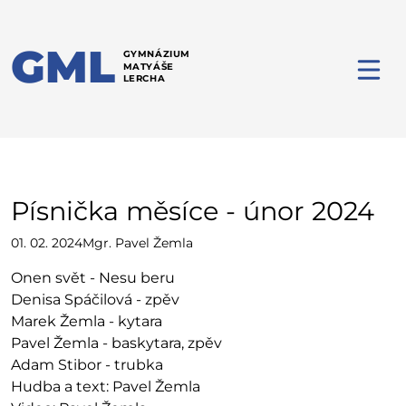
GML
GYMNÁZIUM
MATYÁŠE
LERCHA
Písnička měsíce - únor 2024
01. 02. 2024
Mgr. Pavel Žemla
Onen svět - Nesu beru
Denisa Spáčilová - zpěv
Marek Žemla - kytara
Pavel Žemla - baskytara, zpěv
Adam Stibor - trubka
Hudba a text: Pavel Žemla