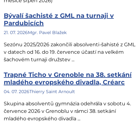
měsíce srpen 2026)
Bývalí šachisté z GML na turnaji v
Pardubicích
21. 07. 2026
Mgr. Pavel Blažek
Sezónu 2025/2026 zakončili absolventi-šahisté z GML
v datech od 16. do 19. července účastí na velkém
šachovém turnaji družstev ...
Trapné Ticho v Grenoble na 38. setkání
mladého evropského divadla, Créarc
04. 07. 2026
Thierry Saint Arnoult
Skupina absolventů gymnázia odehrála v sobotu 4.
července 2026 v Grenoblu v rámci 38. setkání
mladého evropského divadla ...