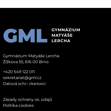
GML
GYMNÁZIUM
MATYÁŠE
LERCHA
Gymnázium Matyáše Lercha
Žižkova 55, 616 00 Brno
+420 549 122 011
sekretariat@gml.cz
Datová schr.: vke4wci
Zásady ochrany os. údajů
Politika cookies