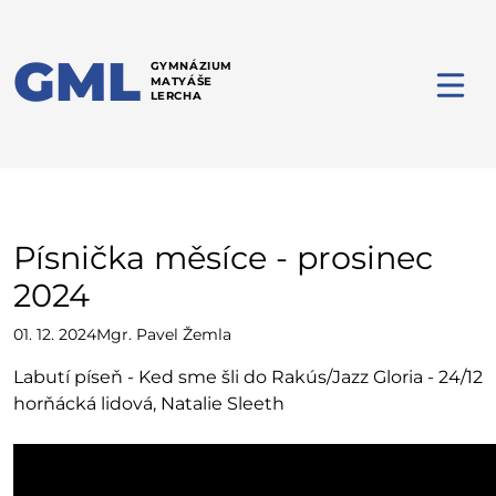
GML
GYMNÁZIUM
MATYÁŠE
LERCHA
Písnička měsíce - prosinec
2024
01. 12. 2024
Mgr. Pavel Žemla
Labutí píseň - Ked sme šli do Rakús/Jazz Gloria - 24/12
horňácká lidová, Natalie Sleeth