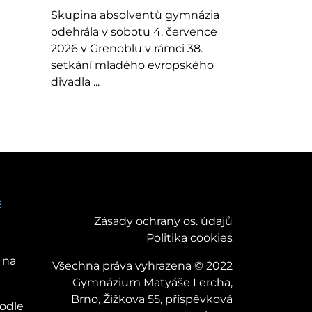
Skupina absolventů gymnázia
odehrála v sobotu 4. července
2026 v Grenoblu v rámci 38.
setkání mladého evropského
divadla ...
E
Zásady ochrany os. údajů
Politika cookies
 na
Všechna práva vyhrazena © 2022
Gymnázium Matyáše Lercha,
Brno, Žižkova 55, příspěvková
odle