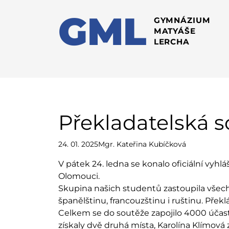
GML
GYMNÁZIUM
MATYÁŠE
LERCHA
Překladatelská 
24. 01. 2025
Mgr. Kateřina Kubíčková
V pátek 24. ledna se konalo oficiální vyhl
Olomouci.
Skupina našich studentů zastoupila všec
španělštinu, francouzštinu i ruštinu. Přek
Celkem se do soutěže zapojilo 4000 účas
získaly dvě druhá místa, Karolína Klímová