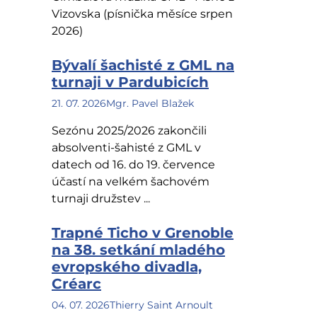
Vizovska (písnička měsíce srpen
2026)
Bývalí šachisté z GML na
turnaji v Pardubicích
21. 07. 2026
Mgr. Pavel Blažek
Sezónu 2025/2026 zakončili
absolventi-šahisté z GML v
datech od 16. do 19. července
účastí na velkém šachovém
turnaji družstev ...
Trapné Ticho v Grenoble
na 38. setkání mladého
evropského divadla,
Créarc
04. 07. 2026
Thierry Saint Arnoult