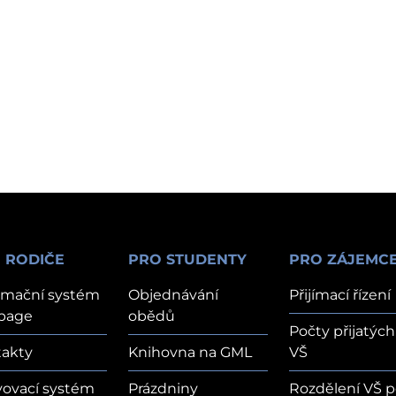
 RODIČE
PRO STUDENTY
PRO ZÁJEMC
rmační systém
Objednávání
Přijímací řízení
page
obědů
Počty přijatých
akty
Knihovna na GML
VŠ
vovací systém
Prázdniny
Rozdělení VŠ p