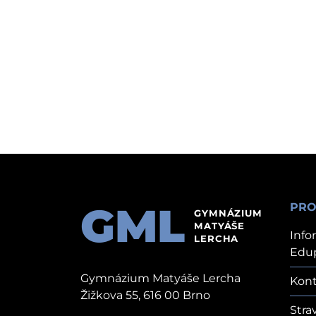
GML
PRO
GYMNÁZIUM
MATYÁŠE
Info
LERCHA
Edu
Gymnázium Matyáše Lercha
Kont
Žižkova 55, 616 00 Brno
Stra