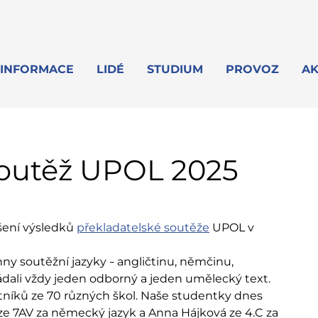
INFORMACE
LIDÉ
STUDIUM
PROVOZ
AK
soutěž UPOL 2025
ášení výsledků
překladatelské soutěže
UPOL v
hny soutěžní jazyky
angličtinu, němčinu,
–
ládali vždy jeden odborný a jeden umělecký text.
tníků ze 70 různých škol. Naše studentky dnes
 ze 7AV za německý jazyk a Anna Hájková ze 4.C za