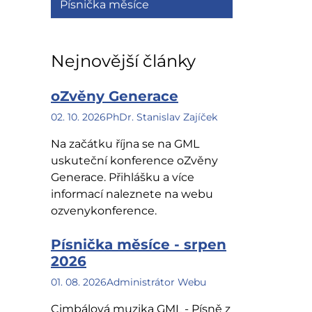
Písnička měsíce
Nejnovější články
oZvěny Generace
02. 10. 2026
PhDr. Stanislav Zajíček
Na začátku října se na GML
uskuteční konference oZvěny
Generace. Přihlášku a více
informací naleznete na webu
ozvenykonference.
Písnička měsíce - srpen
2026
01. 08. 2026
Administrátor Webu
Cimbálová muzika GML - Písně z