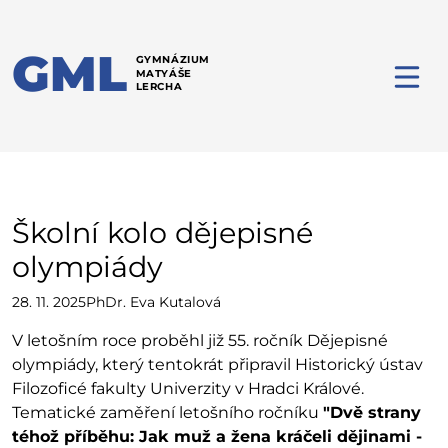
GML
GYMNÁZIUM
MATYÁŠE
LERCHA
Školní kolo dějepisné
olympiády
28. 11. 2025
PhDr. Eva Kutalová
V letošním roce proběhl již 55. ročník Dějepisné
olympiády, který tentokrát připravil Historický ústav
Filozoficé fakulty Univerzity v Hradci Králové.
Tematické zaměření letošního ročníku
"Dvě strany
téhož příběhu: Jak muž a žena kráčeli dějinami -