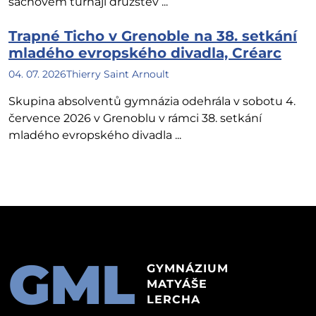
šachovém turnaji družstev ...
Trapné Ticho v Grenoble na 38. setkání
mladého evropského divadla, Créarc
04. 07. 2026
Thierry Saint Arnoult
Skupina absolventů gymnázia odehrála v sobotu 4.
července 2026 v Grenoblu v rámci 38. setkání
mladého evropského divadla ...
GML
GYMNÁZIUM
MATYÁŠE
LERCHA