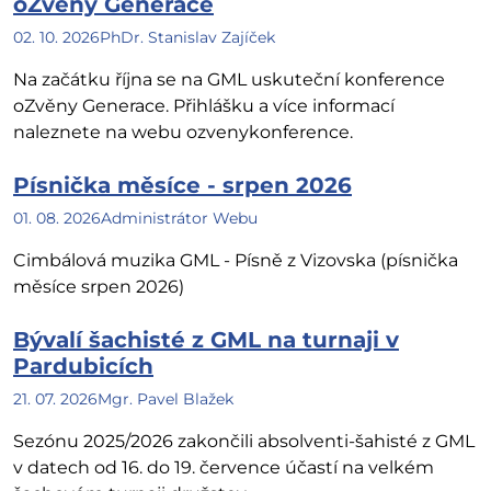
oZvěny Generace
02. 10. 2026
PhDr. Stanislav Zajíček
Na začátku října se na GML uskuteční konference
oZvěny Generace. Přihlášku a více informací
naleznete na webu ozvenykonference.
Písnička měsíce - srpen 2026
01. 08. 2026
Administrátor Webu
Cimbálová muzika GML - Písně z Vizovska (písnička
měsíce srpen 2026)
Bývalí šachisté z GML na turnaji v
Pardubicích
21. 07. 2026
Mgr. Pavel Blažek
Sezónu 2025/2026 zakončili absolventi-šahisté z GML
v datech od 16. do 19. července účastí na velkém