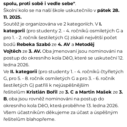
spolu, proti sobě i vedle sebe"
.
Školní kolo se na naší škole uskutečnilo v
pátek 28.
11. 2025.
Soutěž je organizována ve 2 kategoriích. V
I.
kategorii
(pro studenty 2. - 4. ročníků osmiletých G a
pro 1. - 2. ročník šestiletých G) získali největší počet
bodů
Rebeka Szabó
ze
4. AV
a
Metoděj
Vojtěch
ze
3. AV.
Oba jmenovaní jsou nominováni na
postup do okresního kola DěO, které se uskuteční 12.
ledna 2026.
Ve
II. kategorii
(pro studenty 1. - 4. ročníků čtyřletých
G, pro 5. - 8. ročník osmiletých G a pro 3. - 6. ročník
šestiletých G) patřili k nejúspěšnějším
řešitelům
Kristián Bořil
ze
3. C a
Martin Mašek
ze
3.
B
, oba jsou rovněž nominováni na postup do
okresního kola DěO, která proběhne 13. ledna 2026.
Všem účastníkům děkujeme za účast a úspěšným
řešitelům blahopřeme.