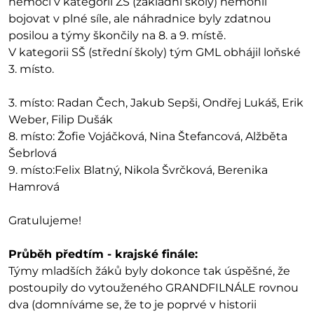
nemoci v kategorii ZŠ (základní školy) nemohli
bojovat v plné síle, ale náhradnice byly zdatnou
posilou a týmy škončily na 8. a 9. místě.
V kategorii SŠ (střední školy) tým GML obhájil loňské
3. místo.
3. místo: Radan Čech, Jakub Sepši, Ondřej Lukáš, Erik
Weber, Filip Dušák
8. místo: Žofie Vojáčková, Nina Štefancová, Alžběta
Šebrlová
9. místo:Felix Blatný, Nikola Švrčková, Berenika
Hamrová
Gratulujeme!
Průběh předtím - krajské finále:
Týmy mladších žáků byly dokonce tak úspěšné, že
postoupily do vytouženého GRANDFILNÁLE rovnou
dva (domníváme se, že to je poprvé v historii