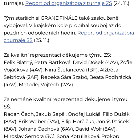
turnaje).
Report od organizátora z turnaje ZŠ
(24. 11.)
Tým starších si GRANDFINÁLE také zaslouženě
vybojoval. V krajském kole probíhal souboj až do
pozdních odpoledních hodin.
Report od organizátora
z turnaje SŠ
(25. 11.)
Za kvalitní reprezentaci děkujeme týmu ZŠ:
Felix Blatný, Petra Bártková, David Došek (4AV), Žofie
Vojáčková (4AV), Nina Štefancová (1BF), Alžběta
Šebrlová (2AF), Rebeka Sára Szabó, Beata Podhrázká
(4AV), Metoděj Vojtěch (2AV)
Za neméně kvalitní reprezentaci děkujeme i týmu
SŠ:
Radan Čech, Jakub Sepši, Ondřej Lukáš, Filip Dušák
(8AV), Erik Weber (7AV), Filip Horčička, Jonáš Ptáček
(8AV), Johana Čechová (6AV), David Wolf (8AV),
Miroslav Šemora (3C), Soňa Kotuliaková, Prokop