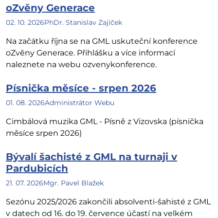
oZvěny Generace
02. 10. 2026
PhDr. Stanislav Zajíček
Na začátku října se na GML uskuteční konference
oZvěny Generace. Přihlášku a více informací
naleznete na webu ozvenykonference.
Písnička měsíce - srpen 2026
01. 08. 2026
Administrátor Webu
Cimbálová muzika GML - Písně z Vizovska (písnička
měsíce srpen 2026)
Bývalí šachisté z GML na turnaji v
Pardubicích
21. 07. 2026
Mgr. Pavel Blažek
Sezónu 2025/2026 zakončili absolventi-šahisté z GML
v datech od 16. do 19. července účastí na velkém