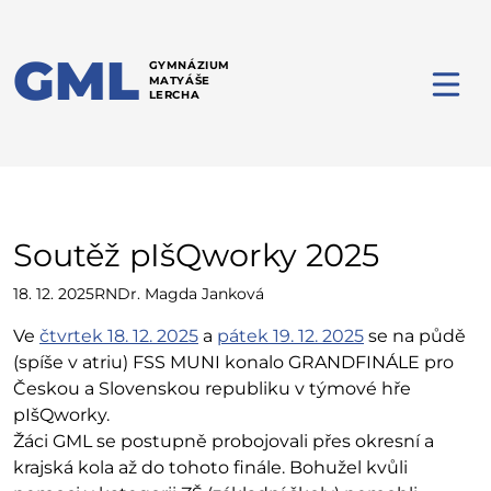
GML
GYMNÁZIUM
MATYÁŠE
LERCHA
Soutěž pIšQworky 2025
18. 12. 2025
RNDr. Magda Janková
Ve
čtvrtek 18. 12. 2025
a
pátek 19. 12. 2025
se na půdě
(spíše v atriu) FSS MUNI konalo GRANDFINÁLE pro
Českou a Slovenskou republiku v týmové hře
pIšQworky.
Žáci GML se postupně probojovali přes okresní a
krajská kola až do tohoto finále. Bohužel kvůli