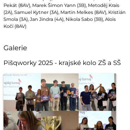
Pekát (8AV), Marek Šimon Yann (3B), Metoděj Krais
(2A), Samuel Kytner (3A), Martin Melkes (8AV), Kristián
Smola (3A), Jan Jindra (4A), Nikola Sabo (3B), Alois
Kočí (8AV)
Galerie
Pišqworky 2025 - krajské kolo ZŠ a SŠ