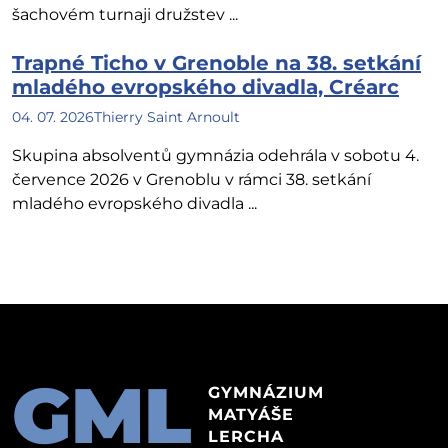
šachovém turnaji družstev ...
Trapné Ticho v Grenoble na 38. setkání
mladého evropského divadla, Créarc
04. 07. 2026
Thierry Saint Arnoult
Skupina absolventů gymnázia odehrála v sobotu 4.
července 2026 v Grenoblu v rámci 38. setkání
mladého evropského divadla ...
GML
GYMNÁZIUM
MATYÁŠE
LERCHA