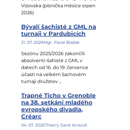
Vizovska (písnička měsíce srpen
2026)
Bývalí šachisté z GML na
turnaji v Pardubicích
21. 07. 2026
Mgr. Pavel Blažek
Sezónu 2025/2026 zakončili
absolventi-šahisté z GML v
datech od 16. do 19. července
účastí na velkém šachovém
turnaji družstev ...
Trapné Ticho v Grenoble
na 38. setkání mladého
evropského divadla,
Créarc
04. 07. 2026
Thierry Saint Arnoult