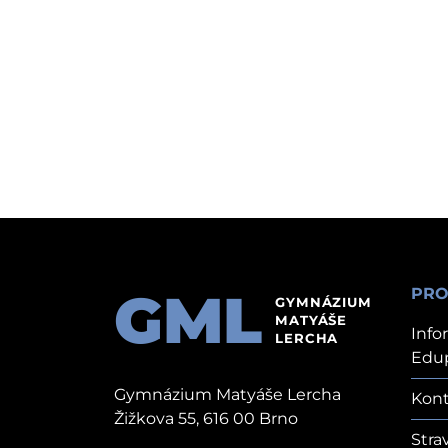
GML
PRO
GYMNÁZIUM
MATYÁŠE
Info
LERCHA
Edu
Gymnázium Matyáše Lercha
Kont
Žižkova 55, 616 00 Brno
Stra