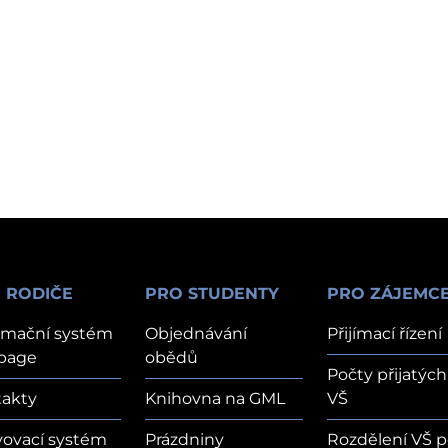
 RODIČE
PRO STUDENTY
PRO ZÁJEMC
rmační systém
Objednávání
Přijímací řízení
page
obědů
Počty přijatých
akty
Knihovna na GML
VŠ
vovací systém
Prázdniny
Rozdělení VŠ p