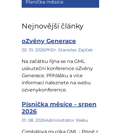
Písnička měsíce
Nejnovější články
oZvěny Generace
02. 10. 2026
PhDr. Stanislav Zajíček
Na začátku října se na GML
uskuteční konference oZvěny
Generace. Přihlášku a více
informací naleznete na webu
ozvenykonference.
Písnička měsíce - srpen
2026
01. 08. 2026
Administrátor Webu
Cimbálová muzika GML - Písně z