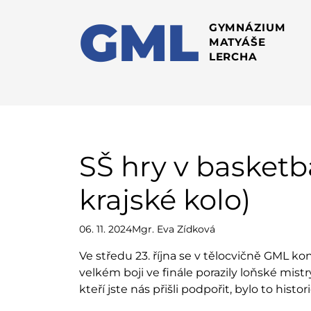
GML
GYMNÁZIUM
MATYÁŠE
LERCHA
SŠ hry v basketb
krajské kolo)
06. 11. 2024
Mgr. Eva Zídková
Ve středu 23. října se v tělocvičně GML ko
velkém boji ve finále porazily loňské mis
kteří jste nás přišli podpořit, bylo to histor