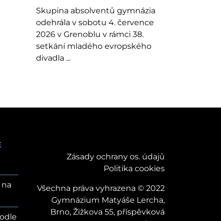
Skupina absolventů gymnázia
odehrála v sobotu 4. července
2026 v Grenoblu v rámci 38.
setkání mladého evropského
divadla ...
E
Zásady ochrany os. údajů
Politika cookies
 na
Všechna práva vyhrazena © 2022
Gymnázium Matyáše Lercha,
Brno, Žižkova 55, příspěvková
odle