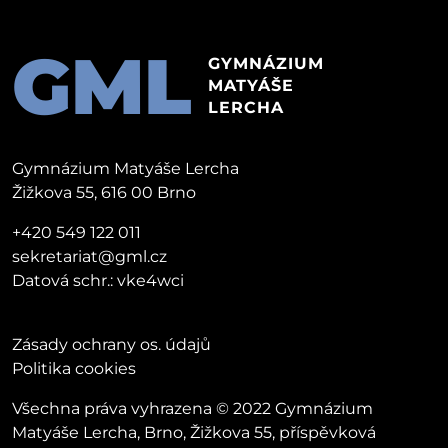
GML
GYMNÁZIUM
MATYÁŠE
LERCHA
Gymnázium Matyáše Lercha
Žižkova 55, 616 00 Brno
+420 549 122 011
sekretariat@gml.cz
Datová schr.: vke4wci
Zásady ochrany os. údajů
Politika cookies
Všechna práva vyhrazena © 2022 Gymnázium
Matyáše Lercha, Brno, Žižkova 55, příspěvková