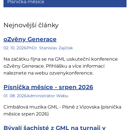
Písnička měsíce
Nejnovější články
oZvěny Generace
02. 10. 2026
PhDr. Stanislav Zajíček
Na začátku října se na GML uskuteční konference
oZvěny Generace. Přihlášku a více informací
naleznete na webu ozvenykonference.
Písnička měsíce - srpen 2026
01. 08. 2026
Administrátor Webu
Cimbálová muzika GML - Písně z Vizovska (písnička
měsíce srpen 2026)
Bývalí šachisté z GML na turnaji v