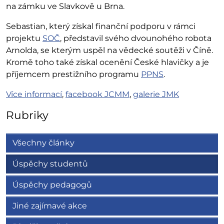
na zámku ve Slavkově u Brna.
Sebastian, který získal finanční podporu v rámci
projektu
SOČ
, představil svého dvounohého robota
Arnolda, se kterým uspěl na vědecké soutěži v Číně.
Kromě toho také získal ocenění České hlavičky a je
příjemcem prestižního programu
PPNS
.
Více informací
,
facebook JCMM
,
galerie JMK
Rubriky
Všechny články
Úspěchy studentů
Úspěchy pedagogů
Jiné zajímavé akce