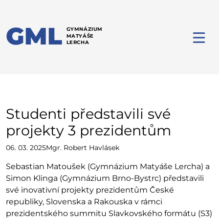
GML
GYMNÁZIUM
MATYÁŠE
LERCHA
Studenti představili své
projekty 3 prezidentům
06. 03. 2025
Mgr. Robert Havlásek
Sebastian Matoušek (Gymnázium Matyáše Lercha) a
Simon Klinga (Gymnázium Brno-Bystrc) představili
své inovativní projekty prezidentům České
republiky, Slovenska a Rakouska v rámci
prezidentského summitu Slavkovského formátu (S3)