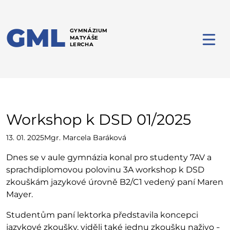
GML
GYMNÁZIUM
MATYÁŠE
LERCHA
Workshop k DSD 01/2025
13. 01. 2025
Mgr. Marcela Baráková
Dnes se v aule gymnázia konal pro studenty 7AV a
sprachdiplomovou polovinu 3A workshop k DSD
zkouškám jazykové úrovně B2/C1 vedený paní Maren
Mayer.
Studentům paní lektorka představila koncepci
jazykové zkoušky, viděli také jednu zkoušku naživo
–