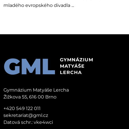
mladého evropského divadla ...
GML
GYMNÁZIUM
MATYÁŠE
LERCHA
Gymnázium Matyáše Lercha
Žižkova 55, 616 00 Brno
+420 549 122 011
sekretariat@gml.cz
Datová schr.: vke4wci