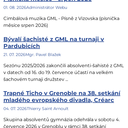
01. 08. 2026
Administrátor Webu
Cimbálová muzika GML - Písně z Vizovska (písnička
měsíce srpen 2026)
Bývalí šachisté z GML na turnaji v
Pardubicích
21. 07. 2026
Mgr. Pavel Blažek
Sezónu 2025/2026 zakončili absolventi-šahisté z GML
v datech od 16. do 19. července účastí na velkém
šachovém turnaji družstev ...
Trapné Ticho v Grenoble na 38. setkání
mladého evropského divadla, Créarc
04. 07. 2026
Thierry Saint Arnoult
Skupina absolventů gymnázia odehrála v sobotu 4.
července 2026 v Grenoblu v rámci 38. setkání