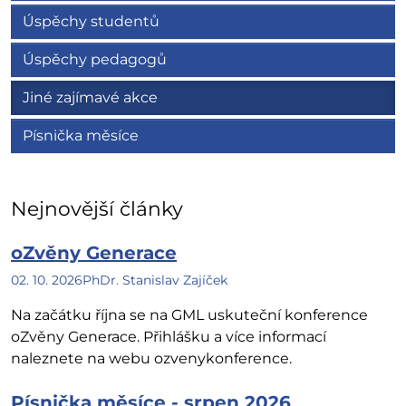
Úspěchy studentů
Úspěchy pedagogů
Jiné zajímavé akce
Písnička měsíce
Nejnovější články
oZvěny Generace
02. 10. 2026
PhDr. Stanislav Zajíček
Na začátku října se na GML uskuteční konference
oZvěny Generace. Přihlášku a více informací
naleznete na webu ozvenykonference.
Písnička měsíce - srpen 2026