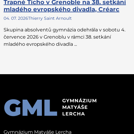
Trapné Ticho v Grenoble na 38. setkání
mladého evropského divadla, Créarc
04. 07. 2026
Thierry Saint Arnoult
Skupina absolventů gymnázia odehrála v sobotu 4.
července 2026 v Grenoblu v rámci 38. setkání
mladého evropského divadla ...
GML
GYMNÁZIUM
MATYÁŠE
LERCHA
Gymnázium Matyáše Lercha