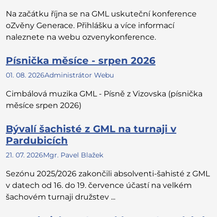
Na začátku října se na GML uskuteční konference
oZvěny Generace. Přihlášku a více informací
naleznete na webu ozvenykonference.
Písnička měsíce - srpen 2026
01. 08. 2026
Administrátor Webu
Cimbálová muzika GML - Písně z Vizovska (písnička
měsíce srpen 2026)
Bývalí šachisté z GML na turnaji v
Pardubicích
21. 07. 2026
Mgr. Pavel Blažek
Sezónu 2025/2026 zakončili absolventi-šahisté z GML
v datech od 16. do 19. července účastí na velkém
šachovém turnaji družstev ...