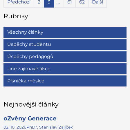
Předchozí
2
3
...
61
62
Další
Rubriky
Všechny články
Úspěchy studentů
Úspěchy pedagogů
Jiné zajímavé akce
Písnička měsíce
Nejnovější články
oZvěny Generace
02. 10. 2026
PhDr. Stanislav Zajíček