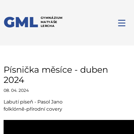
GML
GYMNÁZIUM
MATYÁŠE
LERCHA
Písnička měsíce - duben
2024
08. 04. 2024
Labutí píseň - Pasol Jano
folklórně-přírodní covery