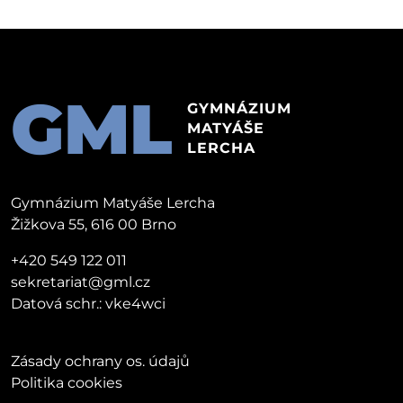
GML
GYMNÁZIUM
MATYÁŠE
LERCHA
Gymnázium Matyáše Lercha
Žižkova 55, 616 00 Brno
+420 549 122 011
sekretariat@gml.cz
Datová schr.: vke4wci
Zásady ochrany os. údajů
Politika cookies