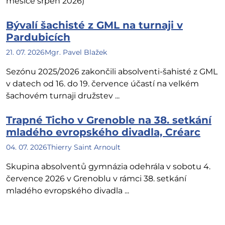
měsíce srpen 2026)
Bývalí šachisté z GML na turnaji v
Pardubicích
21. 07. 2026
Mgr. Pavel Blažek
Sezónu 2025/2026 zakončili absolventi-šahisté z GML
v datech od 16. do 19. července účastí na velkém
šachovém turnaji družstev ...
Trapné Ticho v Grenoble na 38. setkání
mladého evropského divadla, Créarc
04. 07. 2026
Thierry Saint Arnoult
Skupina absolventů gymnázia odehrála v sobotu 4.
července 2026 v Grenoblu v rámci 38. setkání
mladého evropského divadla ...