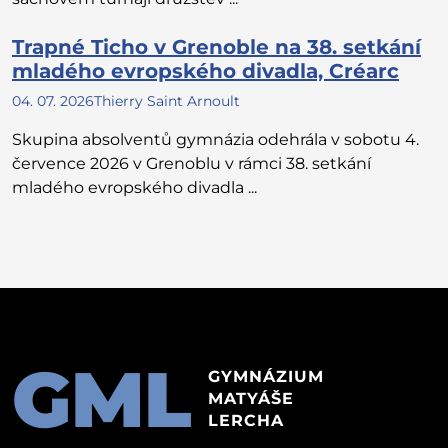
Trapné Ticho v Grenoble na 38. setkání
mladého evropského divadla, Créarc
04. 07. 2026
Thierry Saint Arnoult
Skupina absolventů gymnázia odehrála v sobotu 4.
července 2026 v Grenoblu v rámci 38. setkání
mladého evropského divadla ...
GML
GYMNÁZIUM
MATYÁŠE
LERCHA