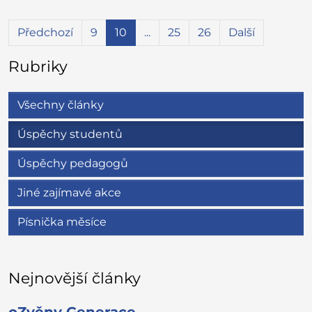
Předchozí
9
10
...
25
26
Další
Rubriky
Všechny články
Úspěchy studentů
Úspěchy pedagogů
Jiné zajímavé akce
Písnička měsíce
Nejnovější články