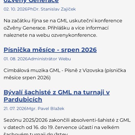
oZvěny Generace
02. 10. 2026
PhDr. Stanislav Zajíček
Na začátku října se na GML uskuteční konference
oZvěny Generace. Přihlášku a více informací
naleznete na webu ozvenykonference.
Písnička měsíce - srpen 2026
01. 08. 2026
Administrátor Webu
Cimbálová muzika GML - Písně z Vizovska (písnička
měsíce srpen 2026)
Bývalí šachisté z GML na turnaji v
Pardubicích
21. 07. 2026
Mgr. Pavel Blažek
Sezónu 2025/2026 zakončili absolventi-šahisté z GML
v datech od 16. do 19. července účastí na velkém
šachovém turnaji družstev ...