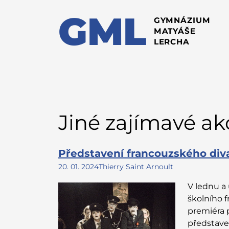
GML
GYMNÁZIUM
MATYÁŠE
LERCHA
Jiné zajímavé ak
Představení francouzského diva
20. 01. 2024
Thierry Saint Arnoult
V lednu a
školního 
premiéra p
představen