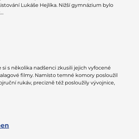
Listování Lukáše Hejlíka. Nižší gymnázium bylo
z…
si s několika nadšenci zkusili jejich vyfocené
nalagové filmy. Namísto temné komory posloužil
ruční rukáv, precizně též posloužily vývojnice,
pen