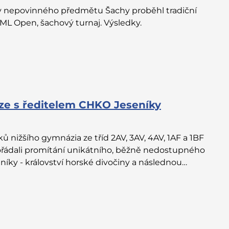
ivy nepovinného předmětu Šachy proběhl tradiční
ML Open, šachový turnaj. Výsledky.
uze s ředitelem CHKO Jeseníky
ků nižšího gymnázia ze tříd 2AV, 3AV, 4AV, 1AF a 1BF
řádali promítání unikátního, běžně nedostupného
níky - království horské divočiny a následnou…