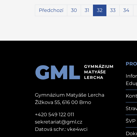
Předchozí
30
31
32
33
34
GML
PRO
GYMNÁZIUM
MATYÁŠE
Info
LERCHA
Edu
Gymnázium Matyáše Lercha
Kont
Žižkova 55, 616 00 Brno
Stra
+420 549 122 011
ŠVP
sekretariat@gml.cz
Datová schr.: vke4wci
Dok