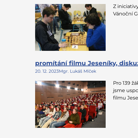
Z iniciat
Vánoční G
promítání filmu Jeseníky, disk
20. 12. 2023
Mgr. Lukáš Mlček
Pro 139 žá
jsme uspo
filmu Jese