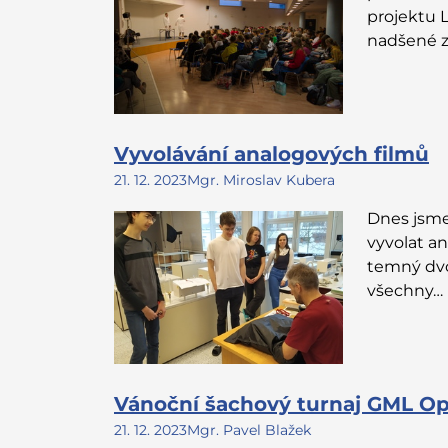
projektu 
nadšené 
Vyvolávání analogových filmů
21. 12. 2023
Mgr. Miroslav Kubera
Dnes jsme 
vyvolat a
temný dvoj
všechny…
Vánoční šachový turnaj GML O
21. 12. 2023
Mgr. Pavel Blažek