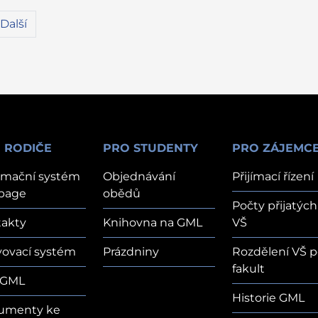
Další
 RODIČE
PRO STUDENTY
PRO ZÁJEMC
rmační systém
Objednávání
Přijímací řízení
page
obědů
Počty přijatých
akty
Knihovna na GML
VŠ
vovací systém
Prázdniny
Rozdělení VŠ p
fakult
 GML
Historie GML
umenty ke