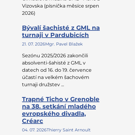
Vizovska (písnička měsíce srpen
2026)
Bývalí šachisté z GML na
turnaji v Pardubicích
21. 07. 2026
Mgr. Pavel Blažek
Sezónu 2025/2026 zakončili
absolventi-šahisté z GML v
datech od 16. do 19. července
účastí na velkém šachovém
turnaji družstev ...
Trapné Ticho v Grenoble
na 38. setkání mladého
evropského divadla,
Créarc
04. 07. 2026
Thierry Saint Arnoult