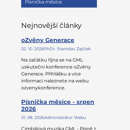
Písnička měsíce
Nejnovější články
oZvěny Generace
02. 10. 2026
PhDr. Stanislav Zajíček
Na začátku října se na GML
uskuteční konference oZvěny
Generace. Přihlášku a více
informací naleznete na webu
ozvenykonference.
Písnička měsíce - srpen
2026
01. 08. 2026
Administrátor Webu
Cimbálová muzika GML - Písně z