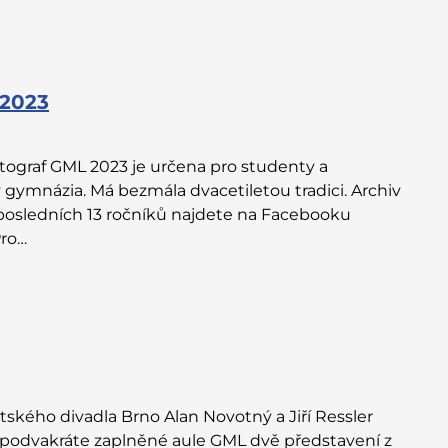
 2023
tograf GML 2023 je určena pro studenty a
gymnázia. Má bezmála dvacetiletou tradici. Archiv
í posledních 13 ročníků najdete na Facebooku
Pro…
tského divadla Brno Alan Novotný a Jiří Ressler
 podvakráte zaplněné aule GML dvě představení z