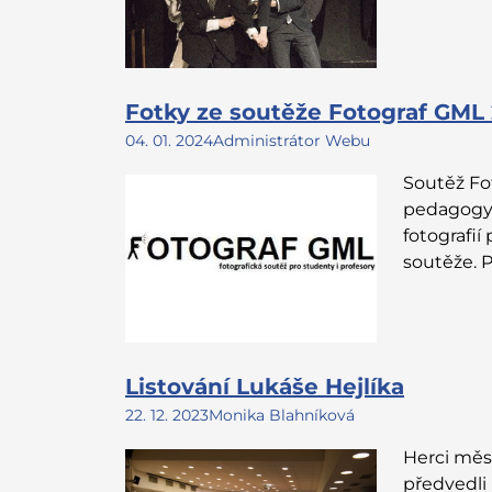
Fotky ze soutěže Fotograf GML
04. 01. 2024
Administrátor Webu
Soutěž Fo
pedagogy 
fotografi
soutěže. 
Listování Lukáše Hejlíka
22. 12. 2023
Monika Blahníková
Herci měs
předvedli