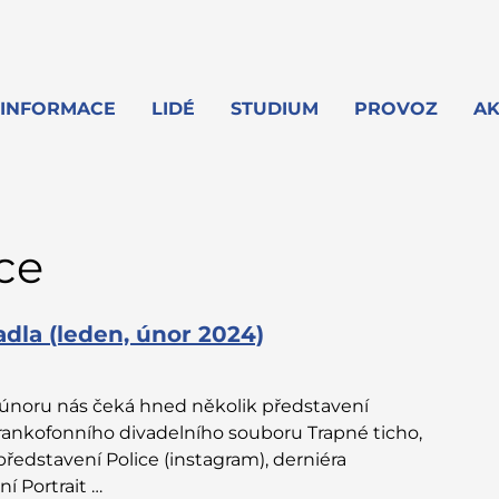
INFORMACE
LIDÉ
STUDIUM
PROVOZ
AK
ce
dla (leden, únor 2024)
 únoru nás čeká hned několik představení
frankofonního divadelního souboru Trapné ticho,
ředstavení Police (instagram), derniéra
í Portrait …