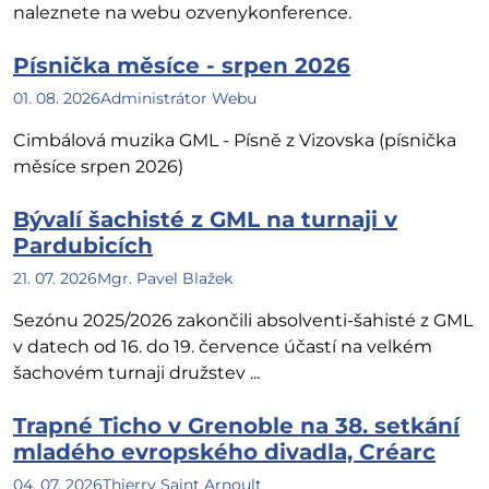
naleznete na webu ozvenykonference.
Písnička měsíce - srpen 2026
01. 08. 2026
Administrátor Webu
Cimbálová muzika GML - Písně z Vizovska (písnička
měsíce srpen 2026)
Bývalí šachisté z GML na turnaji v
Pardubicích
21. 07. 2026
Mgr. Pavel Blažek
Sezónu 2025/2026 zakončili absolventi-šahisté z GML
v datech od 16. do 19. července účastí na velkém
šachovém turnaji družstev ...
Trapné Ticho v Grenoble na 38. setkání
mladého evropského divadla, Créarc
04. 07. 2026
Thierry Saint Arnoult