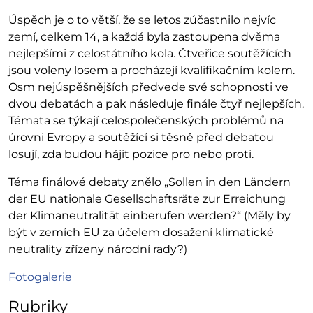
Úspěch je o to větší, že se letos zúčastnilo nejvíc
zemí, celkem 14, a každá byla zastoupena dvěma
nejlepšími z celostátního kola. Čtveřice soutěžících
jsou voleny losem a procházejí kvalifikačním kolem.
Osm nejúspěšnějších předvede své schopnosti ve
dvou debatách a pak následuje finále čtyř nejlepších.
Témata se týkají celospolečenských problémů na
úrovni Evropy a soutěžící si těsně před debatou
losují, zda budou hájit pozice pro nebo proti.
Téma finálové debaty znělo „Sollen in den Ländern
der EU nationale Gesellschaftsräte zur Erreichung
der Klimaneutralität einberufen werden?“ (Měly by
být v zemích EU za účelem dosažení klimatické
neutrality zřízeny národní rady?)
Fotogalerie
Rubriky