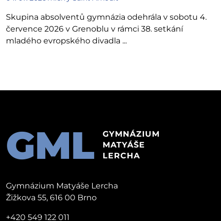
Skupina absolventů gymnázia odehrála v sobotu 4.
července 2026 v Grenoblu v rámci 38. setkání
mladého evropského divadla ...
GML
GYMNÁZIUM
MATYÁŠE
LERCHA
Gymnázium Matyáše Lercha
Žižkova 55, 616 00 Brno
+420 549 122 011