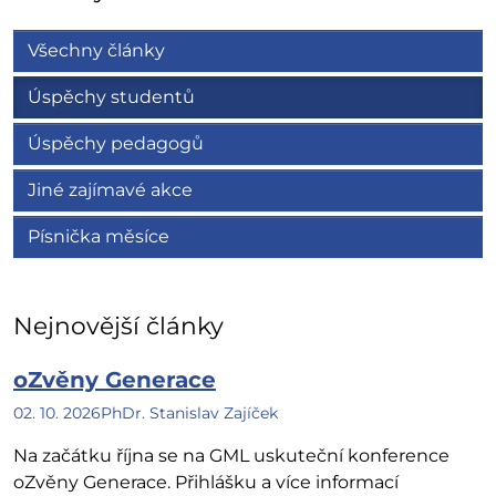
Všechny články
Úspěchy studentů
Úspěchy pedagogů
Jiné zajímavé akce
Písnička měsíce
Nejnovější články
oZvěny Generace
02. 10. 2026
PhDr. Stanislav Zajíček
Na začátku října se na GML uskuteční konference
oZvěny Generace. Přihlášku a více informací