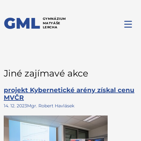
GML
GYMNÁZIUM
MATYÁŠE
LERCHA
Jiné zajímavé akce
projekt Kybernetické arény získal cenu
MVČR
14. 12. 2023
Mgr. Robert Havlásek