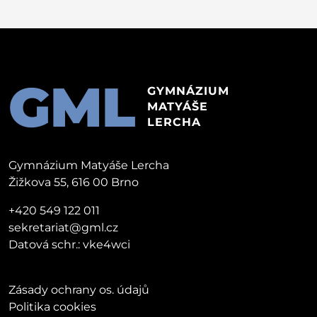
GML
GYMNÁZIUM
MATYÁŠE
LERCHA
Gymnázium Matyáše Lercha
Žižkova 55, 616 00 Brno
+420 549 122 011
sekretariat@gml.cz
Datová schr.: vke4wci
Zásady ochrany os. údajů
Politika cookies