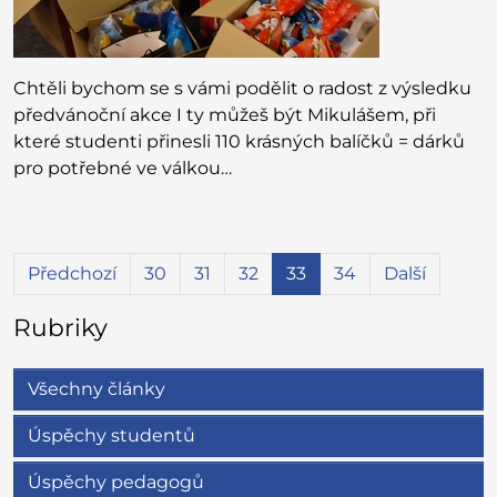
Chtěli bychom se s vámi podělit o radost z výsledku
předvánoční akce I ty můžeš být Mikulášem, při
které studenti přinesli 110 krásných balíčků = dárků
pro potřebné ve válkou…
Předchozí
30
31
32
33
34
Další
Rubriky
Všechny články
Úspěchy studentů
Úspěchy pedagogů