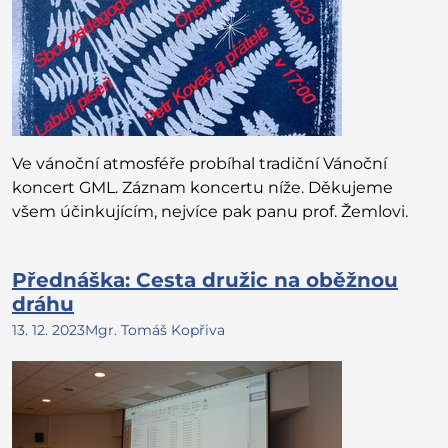
Ve vánoční atmosféře probíhal tradiční Vánoční
koncert GML. Záznam koncertu níže. Děkujeme
všem účinkujícím, nejvíce pak panu prof. Žemlovi.
Přednáška: Cesta družic na oběžnou
dráhu
13. 12. 2023
Mgr. Tomáš Kopřiva