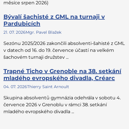
měsíce srpen 2026)
Bývalí šachisté z GML na turnaji v
Pardubicích
21. 07. 2026
Mgr. Pavel Blažek
Sezónu 2025/2026 zakončili absolventi-šahisté z GML
v datech od 16. do 19. července účastí na velkém
šachovém turnaji družstev ...
Trapné Ticho v Grenoble na 38. setkání
mladého evropského divadla, Créarc
04. 07. 2026
Thierry Saint Arnoult
Skupina absolventů gymnázia odehrála v sobotu 4.
července 2026 v Grenoblu v rámci 38. setkání
mladého evropského divadla ...