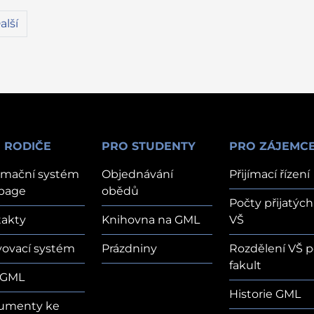
alší
 RODIČE
PRO STUDENTY
PRO ZÁJEMC
rmační systém
Objednávání
Přijímací řízení
page
obědů
Počty přijatých
akty
Knihovna na GML
VŠ
vovací systém
Prázdniny
Rozdělení VŠ p
fakult
 GML
Historie GML
umenty ke