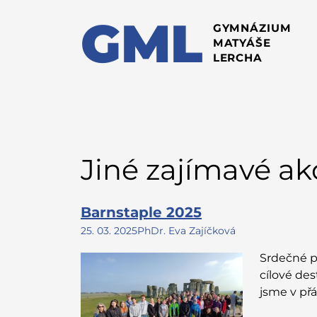
GML
GYMNÁZIUM
MATYÁŠE
LERCHA
Jiné zajímavé ak
Barnstaple 2025
25. 03. 2025
PhDr. Eva Zajíčková
Srdečné p
cílové des
jsme v přá