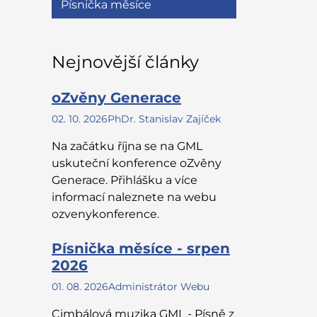
Písnička měsíce
Nejnovější články
oZvěny Generace
02. 10. 2026
PhDr. Stanislav Zajíček
Na začátku října se na GML
uskuteční konference oZvěny
Generace. Přihlášku a více
informací naleznete na webu
ozvenykonference.
Písnička měsíce - srpen
2026
01. 08. 2026
Administrátor Webu
Cimbálová muzika GML - Písně z