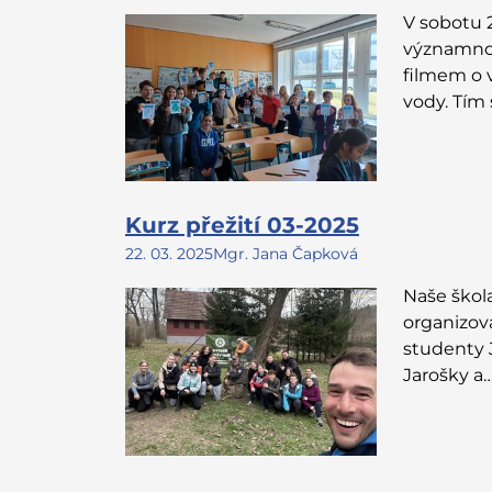
V sobotu 
významnou
filmem o 
vody. Tím
Kurz přežití 03-2025
22. 03. 2025
Mgr. Jana Čapková
Naše škola
organizova
studenty 
Jarošky a