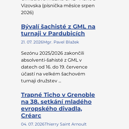
Vizovska (písnička měsíce srpen
2026)
Bývalí šachisté z GML na
turnaji v Pardubicích
21. 07. 2026
Mgr. Pavel Blažek
Sezónu 2025/2026 zakončili
absolventi-šahisté z GML v
datech od 16. do 19. července
účastí na velkém šachovém
turnaji družstev ...
Trapné Ticho v Grenoble
na 38. setkání mladého
evropského divadla,
Créarc
04. 07. 2026
Thierry Saint Arnoult