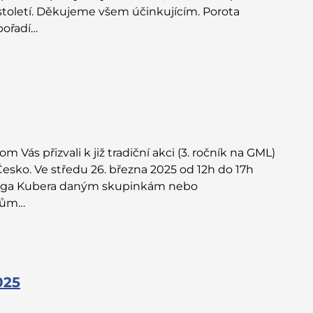
tstoletí. Děkujeme všem účinkujícím. Porota
pořadí…
m Vás přizvali k již tradiční akci (3. ročník na GML)
esko. Ve středu 26. března 2025 od 12h do 17h
ega Kubera daným skupinkám nebo
vcům…
025