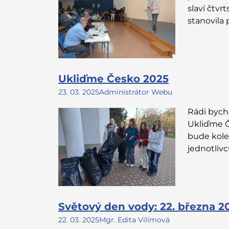
slaví čtvr
stanovila 
Ukliďme Česko 2025
23. 03. 2025
Administrátor Webu
Rádi bycho
Ukliďme Č
bude kol
jednotli
Světový den vody: 22. března 2
22. 03. 2025
Mgr. Edita Vilímová