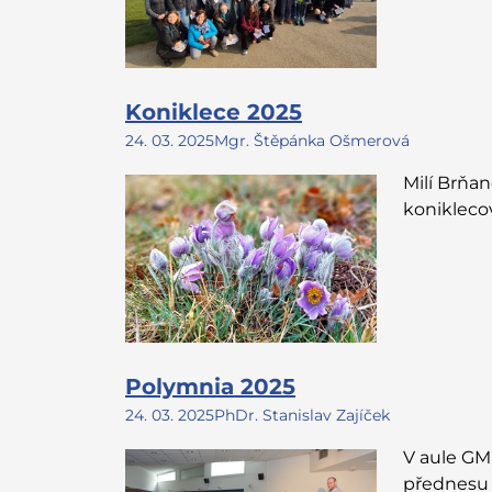
Koniklece 2025
24. 03. 2025
Mgr. Štěpánka Ošmerová
Milí Brňa
koniklecov
Polymnia 2025
24. 03. 2025
PhDr. Stanislav Zajíček
V aule GM
přednesu 