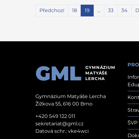
Předchozí
18
19
...
33
34
D
GML
PRO
GYMNÁZIUM
MATYÁŠE
Info
LERCHA
Edu
Gymnázium Matyáše Lercha
Kont
Žižkova 55, 616 00 Brno
Stra
+420 549 122 011
ŠVP
sekretariat@gml.cz
Datová schr.: vke4wci
Dok