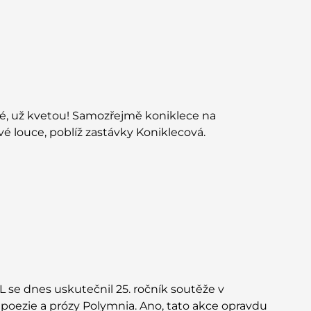
né, už kvetou! Samozřejmě koniklece na
é louce, poblíž zastávky Koniklecová.
L se dnes uskutečnil 25. ročník soutěže v
poezie a prózy Polymnia. Ano, tato akce opravdu